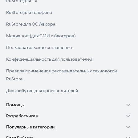
RuStore для TV
RuStore для телефона
RuStore для ОС Аврора
Медиа-кит (для СМИ и блогеров)
Пользовательское соглашение
Конфиденциальность для пользователей
Правила применения рекомендательных технологий
RuStore
Дистрибутив для производителей
Помощь
Разработчикам
Установка RuStore на TV
Популярные категории
Зарабатывать с RuStore
Установка RuStore на телефон