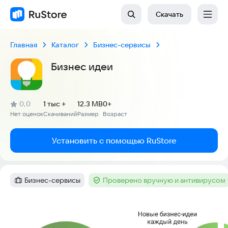
Скачать
Главная
Каталог
Бизнес-сервисы
Бизнес идеи
(
)
0,0
1 тыс +
12.3 MB
0+
Рейтинг:
Нет оценок
Скачиваний
Размер
Возраст
:
:
:
Установить с помощью RuStore
Бизнес-сервисы
Проверено вручную и антивирусом
Категория
:
Тег
:
Скриншоты