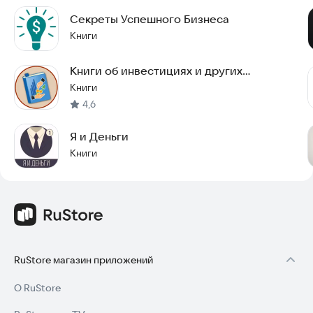
Чтобы стать бизнесменом, одной лишь идеи недостаточно.
Секреты Успешного Бизнеса
Но правильный выбор может стать залогом уникальности и
успешности предприятия. Возможно, вдохновившись
Книги
нашими статьями, вы создадите что-то свое. Установите
приложение и откройте для себя мир бизнеса!
Книги об инвестициях и других
вложениях
Книги
4,6
Я и Деньги
Книги
RuStore магазин приложений
О RuStore