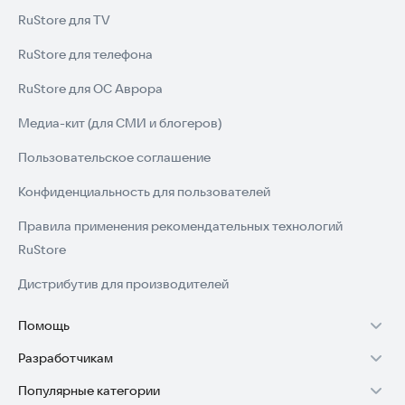
RuStore для TV
RuStore для телефона
RuStore для ОС Аврора
Медиа-кит (для СМИ и блогеров)
Пользовательское соглашение
Конфиденциальность для пользователей
Правила применения рекомендательных технологий
RuStore
Дистрибутив для производителей
Помощь
Разработчикам
Установка RuStore на TV
Популярные категории
Зарабатывать с RuStore
Установка RuStore на телефон