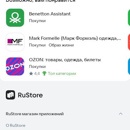
дней.
Benetton Assistant
https://vk.com/unitedcolorsofbenetton
Покупки
https://www.youtube.com/channel/UCv5ABC6iIOKQm4eIVFloA
Iw
Mark Formelle (Марк Формэль) одежда,
Заходите на сайт, выбирайте стиль и заказывайте одежду
мода, шопинг
Покупки
Образ жизни
·
прямо сейчас.
OZON: товары, одежда, билеты
Покупки
4,4
топ категории
Метка
:
RuStore магазин приложений
О RuStore