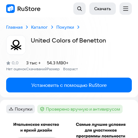
Скачать
Главная
Каталог
Покупки
United Colors of Benetton
(
)
0,0
3 тыс +
54.3 MB
0+
Рейтинг:
Нет оценок
Скачиваний
Размер
Возраст
:
:
:
Установить с помощью RuStore
Покупки
Проверено вручную и антивирусом
Категория
:
Тег
:
Скриншоты