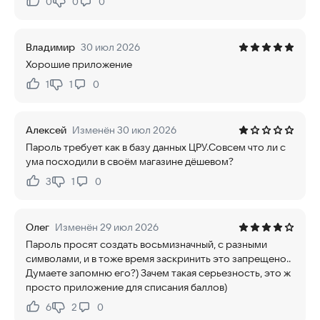
0
0
0
Нравится:
Не нравится:
Владимир
30 июл 2026
Хорошие приложение
1
1
0
Нравится:
Не нравится:
Алексей
Изменён 30 июл 2026
Пароль требует как в базу данных ЦРУ.Совсем что ли с
ума посходили в своём магазине дёшевом?
3
1
0
Нравится:
Не нравится:
Олег
Изменён 29 июл 2026
Пароль просят создать восьмизначный, с разными
символами, и в тоже время заскринить это запрещено..
Думаете запомню его?) Зачем такая серьезность, это ж
просто приложение для списания баллов)
6
2
0
Нравится:
Не нравится: