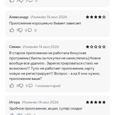
3
0
0
Нравится:
Не нравится:
Александр
Изменён 14 июл 2026
Приложение хорошее,но бывает зависает
1
0
0
Нравится:
Не нравится:
Семен
Изменён 14 июл 2026
В старом приложении не работала бонусная
программа ( баллы за покупки не начислялись).Новое
вообще все удалило . Зарегистрироваться стало не
возможно!!! Тупо не работает приложение, карту
новую не регистрирует!!! Вопрос - а на Х оно нужно,
приложение ваше?
5
0
1
комментарий
Нравится:
Не нравится:
Игорь
Изменён 14 июл 2026
Удобное приложение, акции, супер скидки