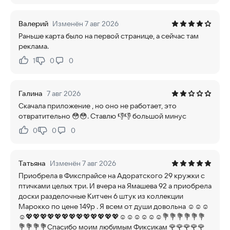
Валерий
Изменён 7 авг 2026
Раньше карта было на первой странице, а сейчас там
реклама.
1
0
0
Нравится:
Не нравится:
Галина
7 авг 2026
Скачала приложение , но оно не работает, это
отвратительно 😳😳. Ставлю 👎👎 большой минус
0
0
0
Нравится:
Не нравится:
Татьяна
Изменён 7 авг 2026
Приобрела в Фикспрайсе на Адоратского 29 кружки с
птичками целых три. И вчера на Ямашева 92 а приобрела
доски разделочные Китчен 6 штук из коллекции
Марокко по цене 149р . Я всем от души довольна ☺☺☺
☺💖💖💖💖💖💖💖💖💖💖💖💖💖☺☺☺☺☺☺💐💐💐💐💐💐
💐💐💐💐Спасибо моим любимым Фиксикам 🌹🌹🌹🌹🌹