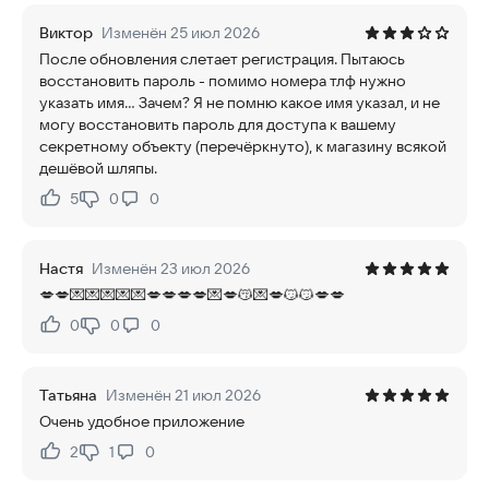
Виктор
Изменён 25 июл 2026
После обновления слетает регистрация. Пытаюсь
восстановить пароль - помимо номера тлф нужно
указать имя... Зачем? Я не помню какое имя указал, и не
могу восстановить пароль для доступа к вашему
секретному объекту (перечёркнуто), к магазину всякой
дешёвой шляпы.
5
0
0
Нравится:
Не нравится:
Настя
Изменён 23 июл 2026
💋💋💌💌💌💌💌💋💋💋💋💌💋😽💌💋😼😼💋💋
0
0
0
Нравится:
Не нравится:
Татьяна
Изменён 21 июл 2026
Очень удобное приложение
2
1
0
Нравится:
Не нравится: