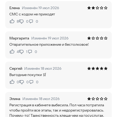
Елена
Изменён 19 июл 2026
СМС с кодом не приходят
8
0
0
Нравится:
Не нравится:
Маргарита
Изменён 19 июл 2026
Отвратительное приложение и бестолковое!
4
1
0
Нравится:
Не нравится:
Сергей
Изменён 18 июл 2026
Выгодные покупки 🛒
0
0
0
Нравится:
Не нравится:
Элина
Изменён 18 июл 2026
Регистрация в кабинете выбесила. Пол часа потратила
чтобы пройти все этапы, так и недорегистрировалась.
Почему-то! Таинственность хлеще чем на госуслугах.