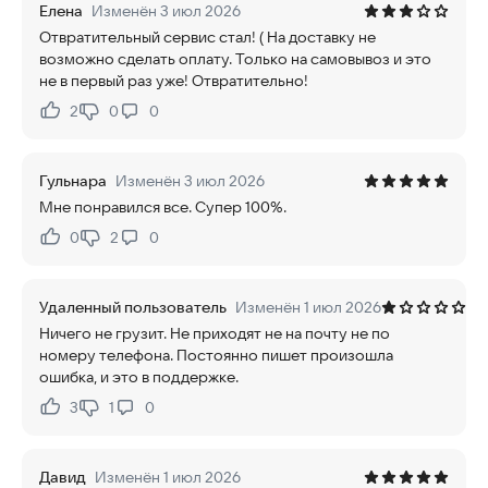
Елена
Изменён 3 июл 2026
Отвратительный сервис стал! ( На доставку не
возможно сделать оплату. Только на самовывоз и это
не в первый раз уже! Отвратительно!
2
0
0
Нравится:
Не нравится:
Гульнара
Изменён 3 июл 2026
Мне понравился все. Супер 100%.
0
2
0
Нравится:
Не нравится:
Удаленный пользователь
Изменён 1 июл 2026
Ничего не грузит. Не приходят не на почту не по
номеру телефона. Постоянно пишет произошла
ошибка, и это в поддержке.
3
1
0
Нравится:
Не нравится:
Давид
Изменён 1 июл 2026