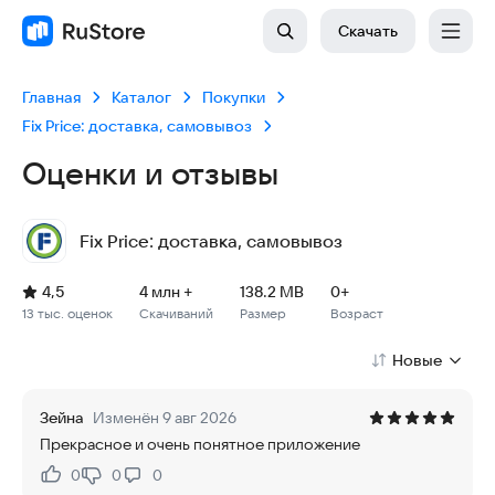
Скачать
Главная
Каталог
Покупки
Fix Price: доставка, самовывоз
Оценки и отзывы
Fix Price: доставка, самовывоз
Рейтинг: 4,5, 13 тыс. оценок
Скачиваний: 4 млн +
Размер файла: 138.2 MB
Возрастное ограничение: 138.2 MB
4,5
4 млн +
138.2 MB
0+
13 тыс. оценок
Скачиваний
Размер
Возраст
Новые
Зейна
Изменён 9 авг 2026
Прекрасное и очень понятное приложение
0
0
0
Нравится:
Не нравится: