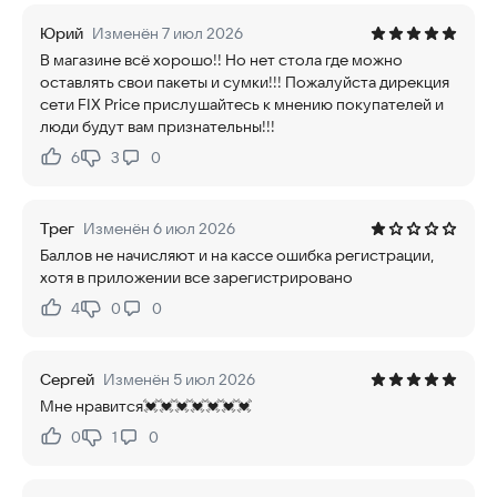
Юрий
Изменён 7 июл 2026
В магазине всё хорошо!! Но нет стола где можно
оставлять свои пакеты и сумки!!! Пожалуйста дирекция
сети FIX Price прислушайтесь к мнению покупателей и
люди будут вам признательны!!!
6
3
0
Нравится:
Не нравится:
Трег
Изменён 6 июл 2026
Баллов не начисляют и на кассе ошибка регистрации,
хотя в приложении все зарегистрировано
4
0
0
Нравится:
Не нравится:
Сергей
Изменён 5 июл 2026
Мне нравится💓💓💓💓💓💓💓
0
1
0
Нравится:
Не нравится: