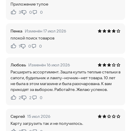
Приложение тупое
3
0
0
Нравится:
Не нравится:
Пенка
Изменён 17 июл 2026
плохой поиск товаров
1
0
0
Нравится:
Не нравится:
Любовь
Изменён 16 июл 2026
Расширить ассортимент. Зашла купить теплые стельки в
сапоги, будильник и лампу--ночник---нет товара. 10 лет
не была в этом магазине и была разочарована. К вам
приходят за выбором. Работайте. Желаю успехов.
2
2
0
Нравится:
Не нравится:
Сергей
15 июл 2026
Карту загрузить так и не получилось.