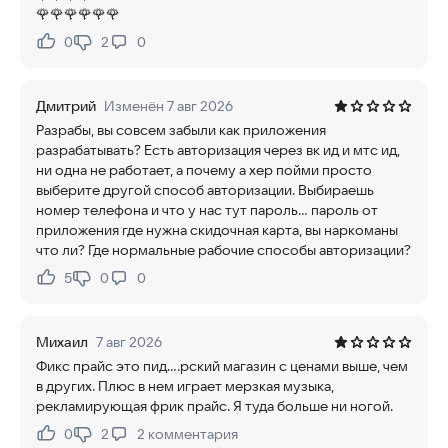
🌹🌹🌹🌹🌹🌹
0
2
0
Нравится:
Не нравится:
Дмитрий
Изменён 7 авг 2026
Разрабы, вы совсем забыли как приложения
разрабатывать? Есть авторизация через вк ид и мтс ид,
ни одна не работает, а почему а хер пойми просто
выберите другой способ авторизации. Выбираешь
номер телефона и что у нас тут пароль... пароль от
приложения где нужна скидочная карта, вы наркоманы
что ли? Где нормальные рабочие способы авторизации?
5
0
0
Нравится:
Не нравится:
Михаил
7 авг 2026
Фикс прайс это пид....рский магазин с ценами выше, чем
в других. Плюс в нем играет мерзкая музыка,
рекламирующая фрик прайс. Я туда больше ни ногой.
0
2
2
комментария
Нравится:
Не нравится: