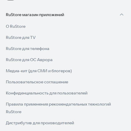
RuStore магазин приложений
О RuStore
RuStore для TV
RuStore для телефона
RuStore для ОС Аврора
Медиа-кит (для СМИ и блогеров)
Пользовательское соглашение
Конфиденциальность для пользователей
Правила применения рекомендательных технологий
RuStore
Дистрибутив для производителей