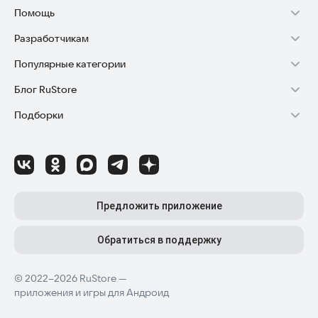
Помощь
Разработчикам
Установка RuStore на TV
Популярные категории
Зарабатывать с RuStore
Установка RuStore на телефон
Блог RuStore
Игры для Android
Стать разработчиком
Установка RuStore в машину
Подборки
Обзоры игр для Android 2025
Приложения банков
Доступ к RuStore Консоль
Помощь пользователям RuStore
Игровой набор
Обзоры мобильных приложений 2025
Государственные
RuStore SDK (документация)
Покупки и возвраты
Финансы
Лайфхаки и советы для Android-пользователей
Родителям
Блог RuStore для разработчиков
Авторизация в RuStore
Самое необходимое
Обзоры и инструкции по установке игр и программ
Приложения для шопинга
Соглашение о распространении
Сбой обновления приложений
Предложить приложение
Полезные инструменты
Материалы RuStore: инструкции, обзоры, новости
Приложения для ТВ
Регистрация иностранной компании
Детский режим
Обратиться в поддержку
Приложения для часов
Детальные разборы приложений и игр
Топ бесплатных игр
Конфиденциальность для разработчиков
Автообновление приложений
© 2022–2026 RuStore —
Высокий рейтинг
Топ приложений для Android TV
Лучшие платные игры
Как написать отзыв к приложению
приложения и игры для Андроид
Приложения для мам и детей