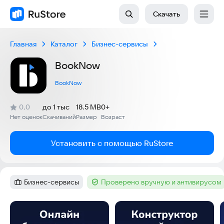
Скачать
Главная
Каталог
Бизнес-сервисы
BookNow
BookNow
(
)
0,0
до 1 тыс
18.5 MB
0+
Рейтинг:
Нет оценок
Скачиваний
Размер
Возраст
:
:
:
Установить с помощью RuStore
Бизнес-сервисы
Проверено вручную и антивирусом
Категория
:
Тег
:
Скриншоты