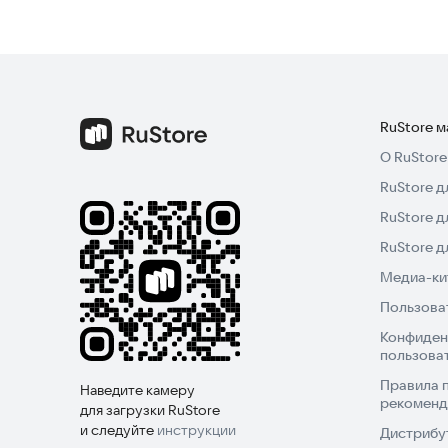
RuStore 
О RuStore
RuStore д
RuStore д
RuStore 
Медиа-кит
Пользова
Конфиден
пользова
Правила 
Наведите камеру
рекоменд
для загрузки RuStore
и следуйте
инструкции
Дистрибу