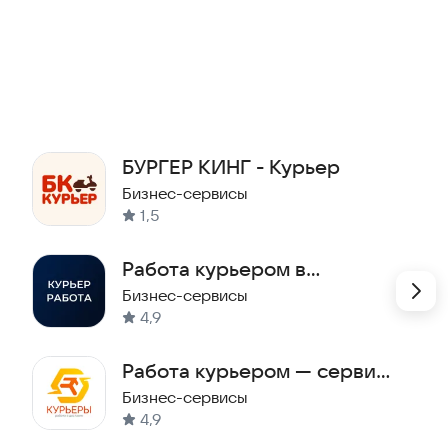
вой путь к свободному заработку!
БУРГЕР КИНГ - Курьер
Бизнес-сервисы
1,5
Работа курьером в
Доставке
Бизнес-сервисы
4,9
Работа курьером — сервис
доставки
Бизнес-сервисы
4,9