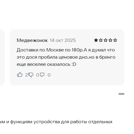
ложение и начните зарабатывать там и тогда, когда
мя и сколько доставок выполнять.
Медвежонок
14 окт 2025
ных заказов каждый день.
Доставки по Москве по 180р.А я думал что
уальный счёт сразу после завершения доставки.
это дося пробила ценовое дно,но в бринго
казами только через мобильное приложение, а
еще веселее оказалось :D
ю карту прямо в нём.
2
0
0
Нравится:
Не нравится:
, то дополнительно потребуется:
м и функциям устройства для работы отдельных
и перевода нет, можно предоставить патент, визу