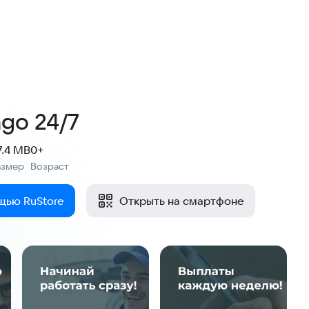
ngo 24/7
7.4 MB
0+
азмер
Возраст
:
щью RuStore
Открыть на смартфоне