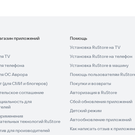
магазин приложений
Помощь
Установка RuStore на TV
ля TV
Установка RuStore на телефон
ля телефона
Установка RuStore в машину
для ОС Аврора
Помощь пользователям RuStor
 (для СМИ и блогеров)
Покупки и возвраты
тельское соглашение
Авторизация в RuStore
циальность для
Сбой обновления приложений
телей
Детский режим
применения
Автообновление приложений
ательных технологий RuStore
Как написать отзыв к приложе
тив для производителей