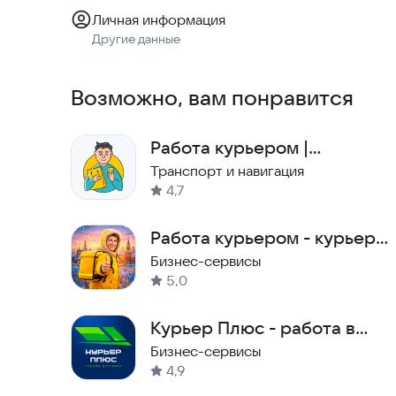
или вид на жительство);
Личная информация
Официальная регистрация на территории РФ;
Другие данные
Действующая миграционная карта.
Возможно, вам понравится
Скачайте приложение прямо сейчас и начните с
Работа курьером |
Подработка | До Двери
Транспорт и навигация
4,7
Работа курьером - курьер
пеший и на своем авто
Бизнес-сервисы
5,0
Курьер Плюс - работа в
доставке
Бизнес-сервисы
4,9