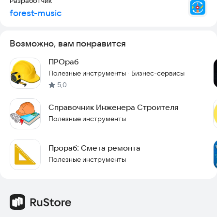
Разработчик
forest-music
расчёт электрики и кабелей
другие полезные строительные расчёты
Возможно, вам понравится
🧮 Особенности:
ПРОраб
Полезные инструменты
Бизнес-сервисы
понятный интерфейс
·
5,0
быстрые расчёты без регистрации
Справочник Инженера Строителя
наглядный результат
Полезные инструменты
подходит как для дома, так и для профессионального
использования
Прораб: Смета ремонта
Полезные инструменты
работает офлайн
не требует ввода личных данных
👷 Кому подойдёт приложение: