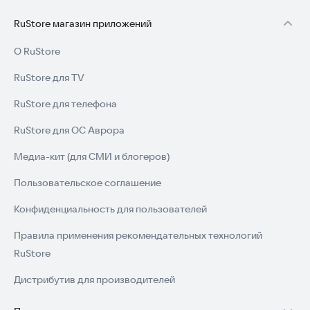
тем, кто делает ремонт своими руками
RuStore магазин приложений
мастерам и строителям
О RuStore
прорабам и подрядчикам
RuStore для TV
всем, кому важен точный расчёт материалов
RuStore для телефона
🔒 Конфиденциальность
RuStore для ОС Аврора
Приложение не собирает и не хранит персональные данные
пользователя.
Медиа-кит (для СМИ и блогеров)
Пользовательское соглашение
Конфиденциальность для пользователей
Правила применения рекомендательных технологий
RuStore
Дистрибутив для производителей