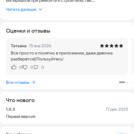
материалов при ремонте и строительстве.
Читать дальше
Приложение помогает быстро определить необходимое
количество материалов, избежать перерасхода и ошибок
при покупке.
Оценки и отзывы
🔧 В приложении доступны калькуляторы:
Татьяна
15 янв 2026
расчёт обоев и рулонов
Все просто и понятно в приложении, даже девочка
разберётся)!Пользуйтесь!
расчёт краски, штукатурки, шпаклёвки, грунтовки
0
0
0
Нравится:
Не нравится:
расчёт плитки и ламината
Все отзывы
расчёт площади стен и помещений
расчёт бетона и растворов
Что нового
расчёт фундамента
Версия:
Дата:
1.0.3
17 дек 2025
Первая версия
расчёт арматуры
расчёт кровельных материалов