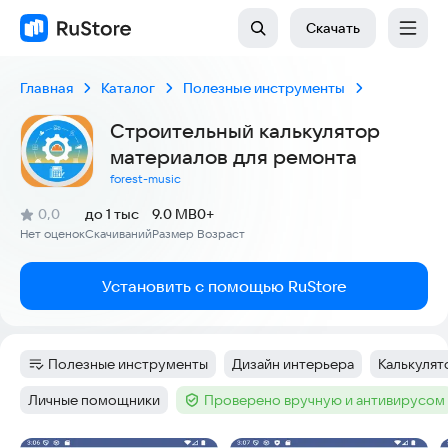
Скачать
Главная
Каталог
Полезные инструменты
Строительный калькулятор
материалов для ремонта
forest-music
(
)
0,0
до 1 тыс
9.0 MB
0+
Рейтинг:
Нет оценок
Скачиваний
Размер
Возраст
:
:
:
Установить с помощью RuStore
Полезные инструменты
Дизайн интерьера
Калькулят
Категория
:
Тег
:
Тег
:
Личные помощники
Проверено вручную и антивирусом
Тег
:
Тег
: