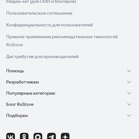
Медиа-кит (для СМИ и блогеров)
Пользовательское соглашение
Конфиденциальность для пользователей
Правила применения рекомендательных технологий
RuStore
Дистрибутив для производителей
Помощь
Разработчикам
Установка RuStore на TV
Популярные категории
Зарабатывать с RuStore
Установка RuStore на телефон
Блог RuStore
Игры для Android
Стать разработчиком
Установка RuStore в машину
Подборки
Обзоры игр для Android 2025
Приложения банков
Доступ к RuStore Консоль
Помощь пользователям RuStore
Игровой набор
Обзоры мобильных приложений 2025
Государственные
RuStore SDK (документация)
Покупки и возвраты