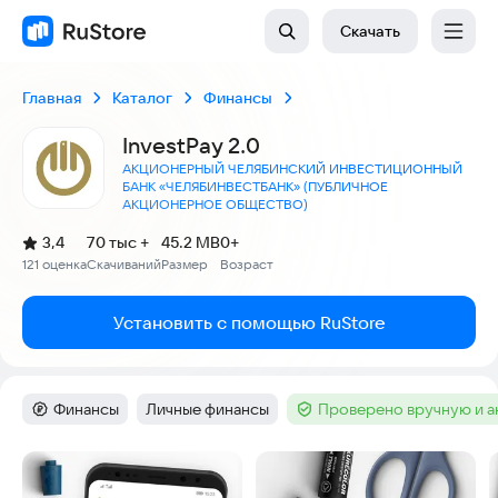
Скачать
Главная
Каталог
Финансы
InvestPay 2.0
АКЦИОНЕРНЫЙ ЧЕЛЯБИНСКИЙ ИНВЕСТИЦИОННЫЙ
БАНК «ЧЕЛЯБИНВЕСТБАНК» (ПУБЛИЧНОЕ
АКЦИОНЕРНОЕ ОБЩЕСТВО)
(
)
3,4
70 тыс +
45.2 MB
0+
Рейтинг:
121 оценка
Скачиваний
Размер
Возраст
:
:
:
Установить с помощью RuStore
Финансы
Личные финансы
Проверено вручную и 
Категория
:
Тег
:
Тег
:
Скриншоты