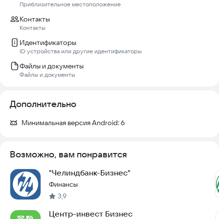
Приблизительное местоположение
паспортом.
Контакты
Круглосуточная служба поддержки: (351) 268-00-88 или
Контакты
info@chelinvest.ru
Идентификаторы
ПАО «ЧЕЛЯБИНВЕСТБАНК». Генеральная лицензия ЦБ РФ №
ID устройства или другие идентификаторы
493
Файлы и документы
Файлы и документы
Дополнительно
Минимальная версия Android:
6
Возможно, вам понравится
"Челиндбанк-Бизнес"
Финансы
3,9
Центр-инвест Бизнес