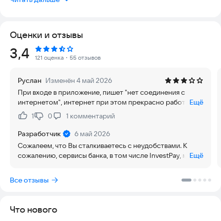
операций;
● бесплатно пополнить карту Челябинвестбанка с карт
других банков;
Оценки и отзывы
● переводить деньги между своими счетами, внутри банка в
другие банки и многое другое,
Рейтинг:
3,4
● переводы по номеру телефона или карты, по реквизитам
121 оценка
・55 отзывов
на карты любых банков.
Руслан
Изменён 4 май 2026
Виртуальная карта
При входе в приложение, пишет "нет соединения с
В приложении InvestPay можно моментально выпустить
интернетом", интернет при этом прекрасно работает.
Ещё
бесплатную виртуальную дебетовую карту Мир. Привяжите
Ограничения ли со стороны приложения или со
ее к смартфону и оплачивайте покупки в обычных и
1
0
1
комментарий
Нравится:
Не нравится:
стороны ркн, но факт остаётся фактом, пользоваться на
интернет-магазинах.
данный момент невозможно. Какая работа по
Разработчик
6 май 2026
разрешению вопроса ведётся со стороны банка?
Кешбэк
Сожалеем, что Вы сталкиваетесь с неудобствами. К
Подключите к любой Вашей карте программу лояльности
сожалению, сервисы банка, в том числе InvestPay, могут
Ещё
прямо в интернет-банке. Следите за тем, сколько вы тратите
быть не доступны в периоды ограничений и блокировок
и какой получите кешбэк.
сети Интернет. Если не работает мобильный интернет,
Все отзывы
попробуйте подключиться к Wi-Fi или дождитесь
Система «Город»
снятия ограничений. Как только ограничения снимают –
● Оплата услуг: ЖКХ, мобильная связь, интернет, штрафы
работа восстанавливается.
Что нового
ГИБДД, госуслуги и многое другое;