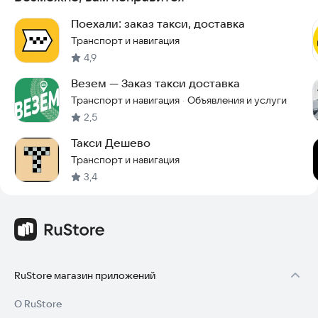
приложение для вызова такси и убедитесь, что каждое наше
взаимодействие станет для вас еще удобнее и приятнее.
Поехали: заказ такси, доставка
Транспорт и навигация
Скачайте приложение прямо сейчас и начните пользоваться
4,9
такси с комфортом.
Везем — Заказ такси доставка
Транспорт и навигация
Объявления и услуги
·
2,5
Такси Дешево
Транспорт и навигация
3,4
RuStore магазин приложений
О RuStore