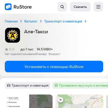
Скачать
Главная
Каталог
Транспорт и навигация
Але-Такси
(
)
0,0
до 1 тыс
14.5 MB
0+
Рейтинг:
Нет оценок
Скачиваний
Размер
Возраст
:
:
:
Установить с помощью RuStore
Транспорт и навигация
Проверено вручную и антиви
Категория
:
Тег
:
Скриншоты