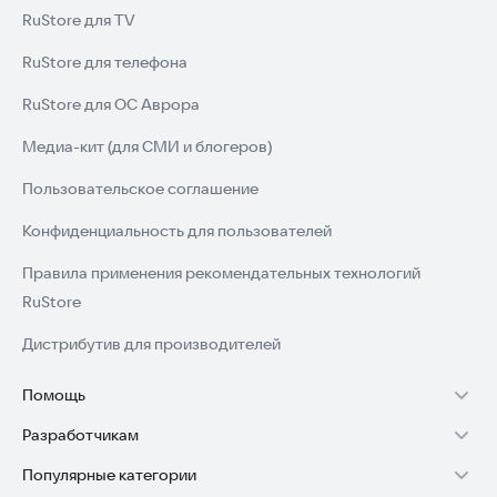
RuStore для TV
RuStore для телефона
RuStore для ОС Аврора
Медиа-кит (для СМИ и блогеров)
Пользовательское соглашение
Конфиденциальность для пользователей
Правила применения рекомендательных технологий
RuStore
Дистрибутив для производителей
Помощь
Разработчикам
Установка RuStore на TV
Популярные категории
Зарабатывать с RuStore
Установка RuStore на телефон