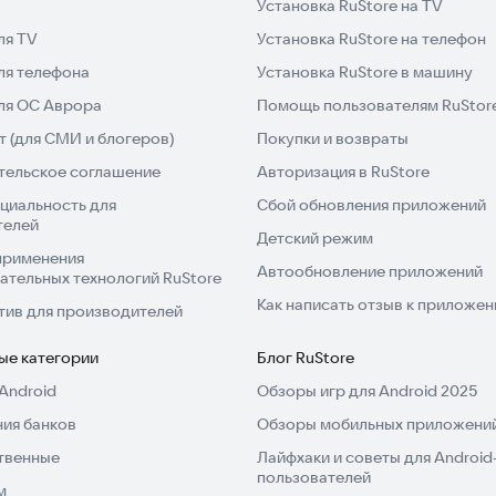
Установка RuStore на TV
ля TV
Установка RuStore на телефон
ля телефона
Установка RuStore в машину
для ОС Аврора
Помощь пользователям RuStor
 (для СМИ и блогеров)
Покупки и возвраты
тельское соглашение
Авторизация в RuStore
циальность для
Сбой обновления приложений
телей
Детский режим
применения
Автообновление приложений
ательных технологий RuStore
Как написать отзыв к приложе
тив для производителей
ые категории
Блог RuStore
Android
Обзоры игр для Android 2025
ия банков
Обзоры мобильных приложений
твенные
Лайфхаки и советы для Android
пользователей
м