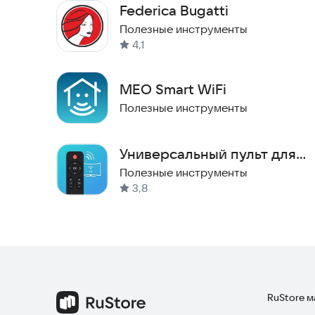
Federica Bugatti
Скачайте приложение прямо сейчас и начните 
Полезные инструменты
4,1
MEO Smart WiFi
Полезные инструменты
Универсальный пульт для
ТВ
Полезные инструменты
3,8
RuStore 