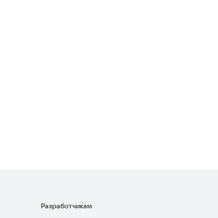
IP Widget
Полезные инструменты
My Smart Thermostat
Полезные инструменты
2,0
Madoka Assistant
Полезные инструменты
Разработчикам