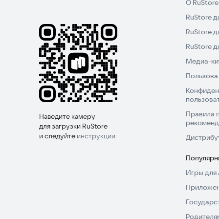
О RuStore
RuStore д
RuStore д
RuStore 
Медиа-кит
Пользова
Конфиден
пользова
Правила 
Наведите камеру
рекоменд
для загрузки RuStore
и следуйте
инструкции
Дистрибу
Популярн
Игры для 
Приложен
Государс
Родителя