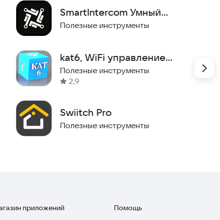
SmartIntercom Умный
управлять комфортом в своем доме.
домофон
Полезные инструменты
kat6, WiFi управление
автоматикой для теплиц
Полезные инструменты
2,9
Swiitch Pro
Полезные инструменты
магазин приложений
Помощь