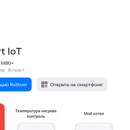
t IoT
2 MB
0+
мер
Возраст
:
щью RuStore
Открыть на смартфоне