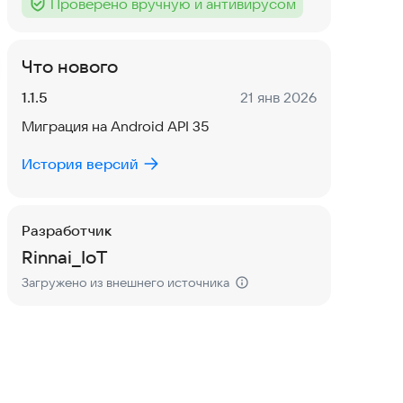
Проверено вручную и антивирусом
Тег
:
Что нового
Версия:
Дата:
1.1.5
21 янв 2026
Миграция на Android API 35
История версий
Разработчик
Rinnai_IoT
Загружено из внешнего источника