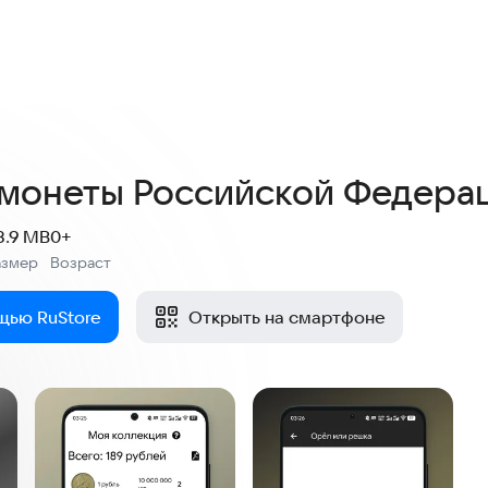
монеты Российской Федера
8.9 MB
0+
азмер
Возраст
:
щью RuStore
Открыть на смартфоне