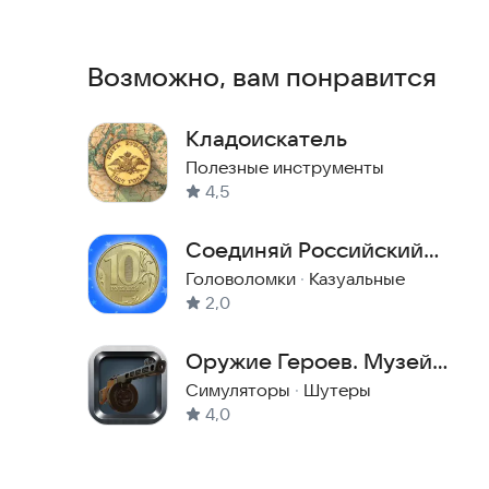
В приложении доступен режим «Орёл и решка»,
Возможно, вам понравится
Информация о каждой монете:
Кладоискатель
- Две фотографии (Аверс, Реверс)
Полезные инструменты
- Название
4,5
- Номинал
Соединяй Российский
Рубль!
Головоломки
·
Казуальные
- Материал
2,0
- Масса
Оружие Героев. Музей
оружия 3D
Симуляторы
·
Шутеры
- Диаметр
4,0
- Каталожный номер