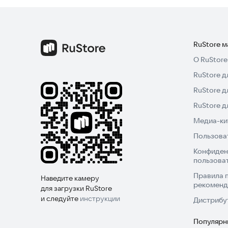
- Качество:
- Толщина
RuStore 
- Тираж
О RuStore
RuStore д
- Аверс
RuStore д
- Реверс
RuStore 
Медиа-кит
- Монетный двор
Пользова
Конфиден
- Гурт
пользова
Правила 
- Дата выпуска
Наведите камеру
рекоменд
для загрузки RuStore
и следуйте
инструкции
Дистрибу
- Описание
Популярн
- Авторы