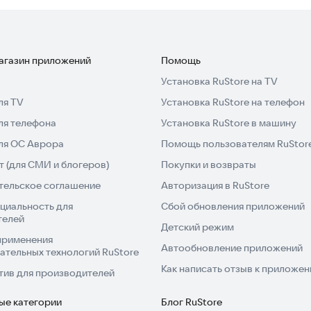
магазин приложений
Помощь
Установка RuStore на TV
ля TV
Установка RuStore на телефон
ля телефона
Установка RuStore в машину
для ОС Аврора
Помощь пользователям RuStor
 (для СМИ и блогеров)
Покупки и возвраты
тельское соглашение
Авторизация в RuStore
циальность для
Сбой обновления приложений
телей
Детский режим
применения
Автообновление приложений
ательных технологий RuStore
Как написать отзыв к приложе
тив для производителей
ые категории
Блог RuStore