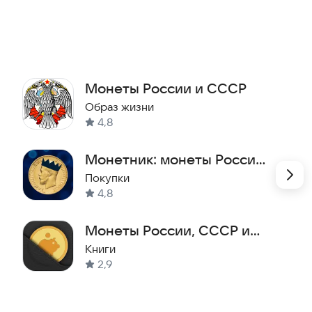
 где вы можете подкинуть свыше 1900 монет.
Монеты России и СССР
Образ жизни
4,8
Монетник: монеты России
и СССР
Покупки
4,8
Монеты России, СССР и
мира
Книги
2,9