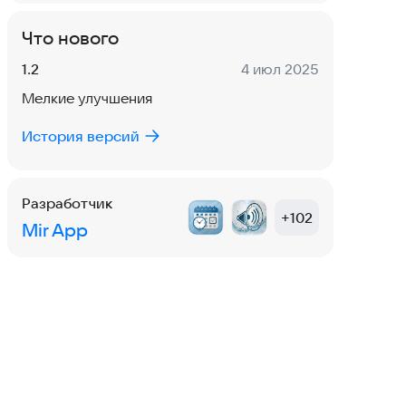
Что нового
Версия:
Дата:
1.2
4 июл 2025
Мелкие улучшения
История версий
Разработчик
+
102
Mir App