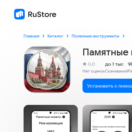
Главная
Каталог
Полезные инструменты
Памятные 
(
)
0,0
до 1 тыс
9
Рейтинг:
Нет оценок
Скачиваний
Р
:
:
Установить с помо
Скриншоты