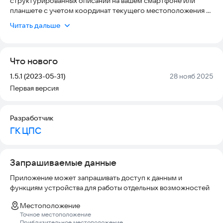
структурированных описаний на вашем смартфоне или
планшете с учетом координат текущего местоположения и
азимута по направлению фотосъемки. Поддерживаются
Читать дальше
режимы он-лайн и офф-лайн. При наличии подключения к
сети интернет, события передаются на сервер системы
«ГеоC» и отображаются на карте в виде событийных
Что нового
объектов.
Версия:
Дата:
1.5.1 (2023-05-31)
28 нояб 2025
Приложение «ФотоН» (Фото и Навигация) является частью
Первая версия
геоаналитической системы «ГеоС», разработанной
компанией «ЦентрПрограммСистем».
Разработчик
ГК ЦПС
Запрашиваемые данные
Приложение может запрашивать доступ к данным и
функциям устройства для работы отдельных возможностей
Местоположение
Точное местоположение
Приблизительное местоположение