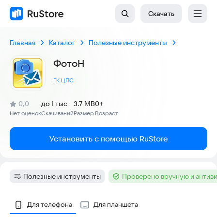
Скачать
Главная
Каталог
Полезные инструменты
ФотоН
ГК ЦПС
(
)
0,0
до 1 тыс
3.7 MB
0+
Рейтинг:
Нет оценок
Скачиваний
Размер
Возраст
:
:
:
Установить с помощью RuStore
Полезные инструменты
Проверено вручную и антив
Категория
:
Тег
:
Скриншоты
Для телефона
Для планшета