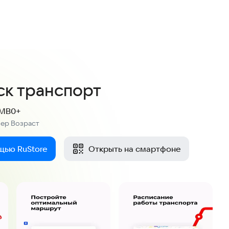
2,7
6 оценок
к транспорт
 MB
0+
мер
Возраст
:
щью RuStore
Открыть на смартфоне