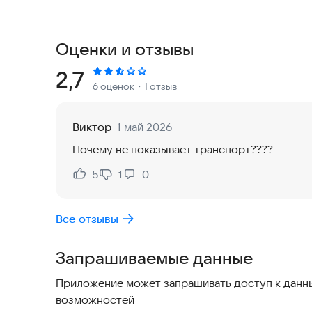
🚌🚎Перемещайтесь по городу с комфортом!
С помощью нашего приложения вы получаете д
Оценки и отзывы
времени:
Рейтинг:
2,7
6 оценок
・1 отзыв
- отслеживайте точное местоположение трансп
- узнавайте расписание и точное время прибыт
Виктор
1 май 2026
Почему не показывает транспорт????
- стройте оптимальный маршрут с учетом всех
5
1
0
Нравится:
Не нравится:
- находите транспорт, оборудованный специал
Все отзывы
Мы постоянно работаем над улучшением серви
для жителей Нижнекамска. Мы ценим ваше мне
Запрашиваемые данные
можете оставить в разделе «Поддержка».
Приложение может запрашивать доступ к данны
Установите приложение прямо сейчас и сделай
возможностей