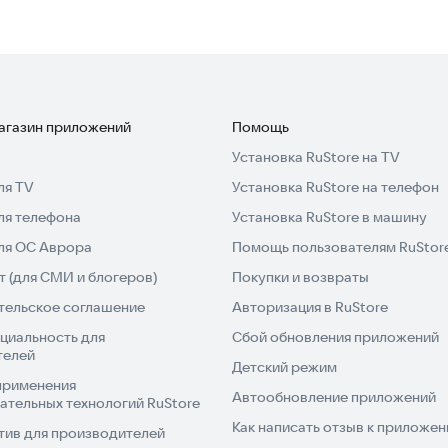
магазин приложений
Помощь
Установка RuStore на TV
ля TV
Установка RuStore на телефон
ля телефона
Установка RuStore в машину
для ОС Аврора
Помощь пользователям RuStor
 (для СМИ и блогеров)
Покупки и возвраты
тельское соглашение
Авторизация в RuStore
циальность для
Сбой обновления приложений
телей
Детский режим
применения
Автообновление приложений
ательных технологий RuStore
Как написать отзыв к приложе
тив для производителей