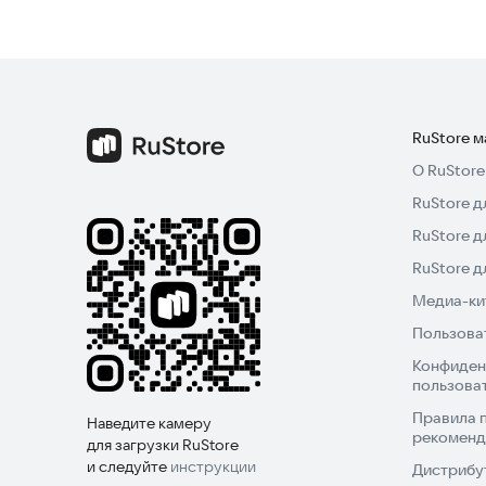
RuStore 
О RuStore
RuStore д
RuStore д
RuStore 
Медиа-кит
Пользова
Конфиден
пользова
Правила 
Наведите камеру
рекоменд
для загрузки RuStore
и следуйте
инструкции
Дистрибу