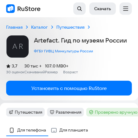
Скачать
Главная
Каталог
Путешествия
Artefact. Гид по музеям России
ФГБУ ГИВЦ Минкультуры России
(
)
3,7
30 тыс +
107.0 MB
0+
Рейтинг:
30 оценок
Скачиваний
Размер
Возраст
:
:
:
Установить с помощью RuStore
Путешествия
Развлечения
Проверено вручную 
Категория
:
Категория
:
Тег
:
Скриншоты
Для телефона
Для планшета