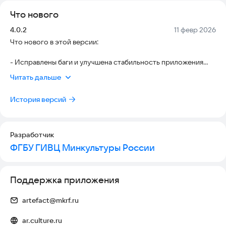
В будущем платформа ARTEFACT позволит всем
Что нового
российским музеям использовать технологии дополненной
реальности в экспозиции.
Версия:
Дата:
4.0.2
11 февр 2026
Что нового в этой версии:
------------
Для музеев
- Исправлены баги и улучшена стабильность приложения
Хотите присоединиться к Платформе Artefact? Отправьте
- Улучшен пользовательский интерфейс
заявку на
Читать дальше
ar@team.culture.ru
и мы с вами обязательно
- Улучшен оффлайн режим
свяжемся.
История версий
Разработчик
ФГБУ ГИВЦ Минкультуры России
Поддержка приложения
artefact@mkrf.ru
ar.culture.ru