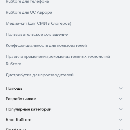
RuStore для телефона
RuStore для ОС Аврора
Медиа-кит (для СМИ и блогеров)
Пользовательское соглашение
Конфиденциальность для пользователей
Правила применения рекомендательных технологий
RuStore
Дистрибутив для производителей
Помощь
Разработчикам
Установка RuStore на TV
Популярные категории
Зарабатывать с RuStore
Установка RuStore на телефон
Блог RuStore
Игры для Android
Стать разработчиком
Установка RuStore в машину