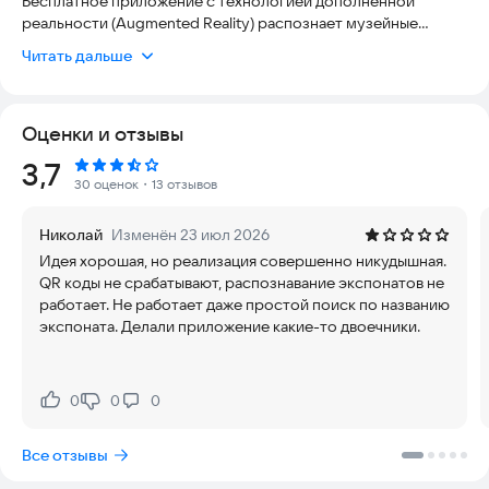
Бесплатное приложение с технологией дополненной
реальности (Augmented Reality) распознает музейные
экспонаты и выводит всю информацию о них на экран
Читать дальше
вашего смартфона.
Как пользоваться ARTEFACT? Откройте приложение и
Оценки и отзывы
наведите камеру мобильного устройства на экспонат.
Рейтинг:
3,7
- ARTEFACT даст вам доступ к фактам, которые раньше были
30 оценок
・13 отзывов
известны только музейным специалистам
Николай
Изменён 23 июл 2026
- ARTEFACT покажет произведение искусства таким, каким
Идея хорошая, но реализация совершенно никудышная.
раньше его видели только реставраторы и хранители
QR коды не срабатывают, распознавание экспонатов не
музеев
работает. Не работает даже простой поиск по названию
экспоната. Делали приложение какие-то двоечники.
- ARTEFACT расскажет об авторе произведения искусства, о
том, когда и почему оно было создано. Вам больше не
придется искать информацию в каталогах и интернете.
0
0
0
Нравится:
Не нравится:
В каких музеях работает ARTEFACT? Скачайте приложение,
чтобы увидеть полный перечень выставок, который
Все отзывы
постоянно пополняется.