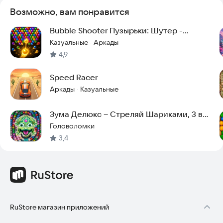
Возможно, вам понравится
Bubble Shooter Пузырьки: Шутер -
Шарики
Казуальные
Аркады
·
4,9
Speed Racer
Аркады
Казуальные
·
Зума Делюкс – Стреляй Шариками, 3 в
ряд!
Головоломки
3,4
RuStore магазин приложений