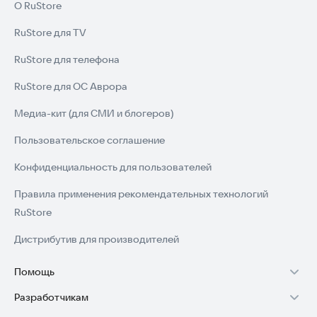
О RuStore
RuStore для TV
RuStore для телефона
RuStore для ОС Аврора
Медиа-кит (для СМИ и блогеров)
Пользовательское соглашение
Конфиденциальность для пользователей
Правила применения рекомендательных технологий
RuStore
Дистрибутив для производителей
Помощь
Разработчикам
Установка RuStore на TV