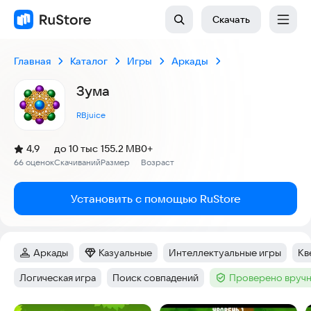
Скачать
Главная
Каталог
Игры
Аркады
Зума
RBjuice
(
)
4,9
до 10 тыс
155.2 MB
0+
Рейтинг:
66 оценок
Скачиваний
Размер
Возраст
:
:
:
Установить с помощью RuStore
Аркады
Казуальные
Интеллектуальные игры
Кв
Категория
:
Категория
:
Тег
:
Те
Логическая игра
Поиск совпадений
Проверено вручн
Тег
:
Тег
:
Тег
: