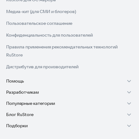
Медиа-кит (для СМИ и блогеров)
Пользовательское соглашение
Конфиденциальность для пользователей
Правила применения рекомендательных технологий
RuStore
Дистрибутив для производителей
Помощь
Разработчикам
Установка RuStore на TV
Популярные категории
Зарабатывать с RuStore
Установка RuStore на телефон
Блог RuStore
Игры для Android
Стать разработчиком
Установка RuStore в машину
Подборки
Обзоры игр для Android 2025
Приложения банков
Доступ к RuStore Консоль
Помощь пользователям RuStore
Игровой набор
Обзоры мобильных приложений 2025