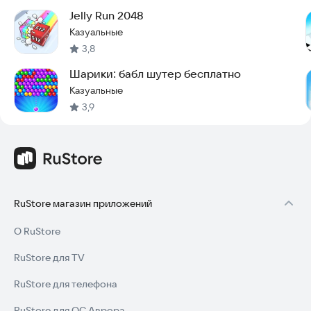
Jelly Run 2048
Казуальные
3,8
Шарики: бабл шутер бесплатно
Казуальные
3,9
RuStore магазин приложений
О RuStore
RuStore для TV
RuStore для телефона
RuStore для ОС Аврора