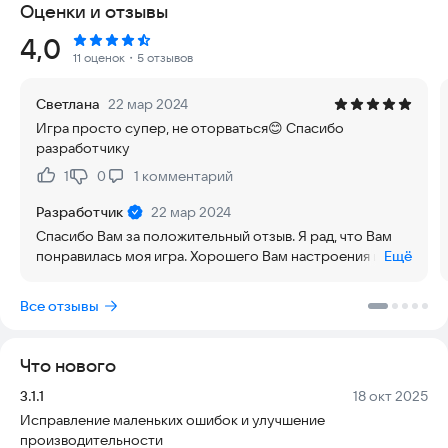
Оценки и отзывы
Рейтинг:
4,0
11 оценок
・5 отзывов
Светлана
22 мар 2024
Игра просто супер, не оторваться😊 Спасибо
разработчику
1
0
1
комментарий
Нравится:
Не нравится:
Разработчик
22 мар 2024
Спасибо Вам за положительный отзыв. Я рад, что Вам
понравилась моя игра. Хорошего Вам настроения и
Ещё
приятной игры.
Все отзывы
Что нового
Версия:
Дата:
3.1.1
18 окт 2025
Исправление маленьких ошибок и улучшение
производительности