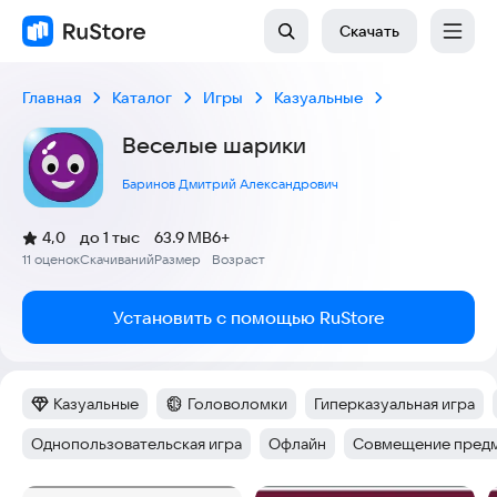
Скачать
Главная
Каталог
Игры
Казуальные
Веселые шарики
Баринов Дмитрий Александрович
(
)
4,0
до 1 тыс
63.9 MB
6+
Рейтинг:
11 оценок
Скачиваний
Размер
Возраст
:
:
:
Установить с помощью RuStore
Казуальные
Головоломки
Гиперказуальная игра
Категория
:
Категория
:
Тег
:
Однопользовательская игра
Офлайн
Совмещение пред
Тег
:
Тег
:
Тег
: