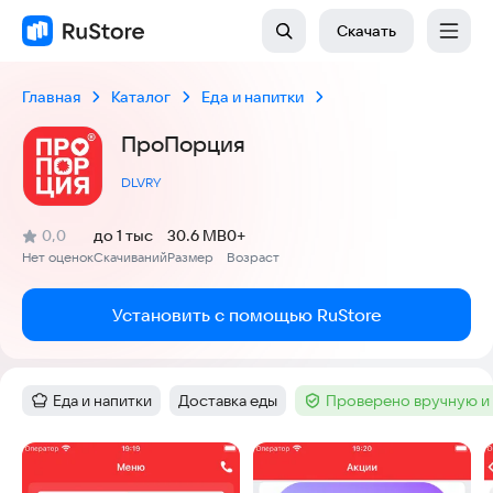
Скачать
Главная
Каталог
Еда и напитки
ПроПорция
DLVRY
(
)
0,0
до 1 тыс
30.6 MB
0+
Рейтинг:
Нет оценок
Скачиваний
Размер
Возраст
:
:
:
Установить с помощью RuStore
Еда и напитки
Доставка еды
Проверено вручную и
Категория
:
Тег
:
Тег
:
Скриншоты