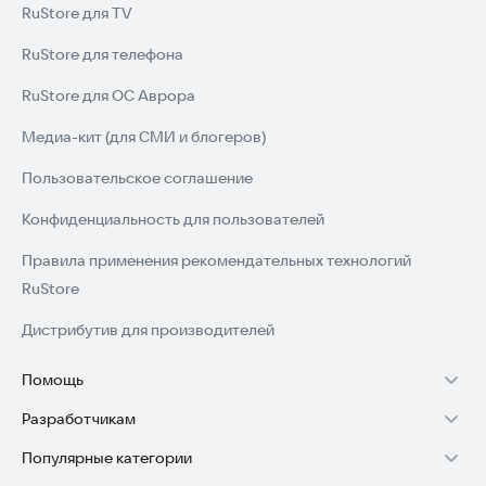
RuStore для TV
RuStore для телефона
RuStore для ОС Аврора
Медиа-кит (для СМИ и блогеров)
Пользовательское соглашение
Конфиденциальность для пользователей
Правила применения рекомендательных технологий
RuStore
Дистрибутив для производителей
Помощь
Разработчикам
Установка RuStore на TV
Популярные категории
Зарабатывать с RuStore
Установка RuStore на телефон