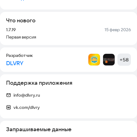
оформление будет еще проще и быстрее!
Что нового
Версия:
Дата:
1.7.19
15 февр 2026
Первая версия
Разработчик
+
58
DLVRY
Поддержка приложения
info@dlvry.ru
vk.com/dlvry
Запрашиваемые данные