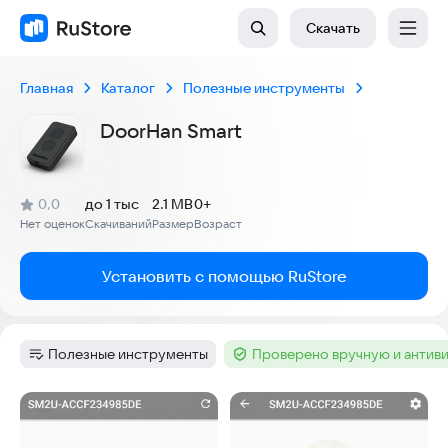
Скачать
Главная
Каталог
Полезные инструменты
DoorHan Smart
(
)
0,0
до 1 тыс
2.1 MB
0+
Рейтинг:
Нет оценок
Скачиваний
Размер
Возраст
:
:
:
Установить с помощью RuStore
Полезные инструменты
Проверено вручную и антив
Категория
:
Тег
:
Скриншоты