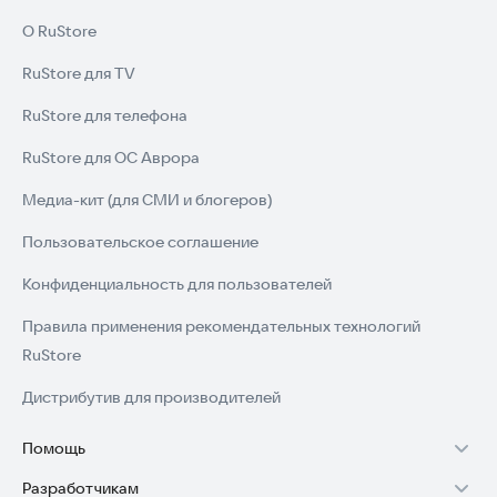
О RuStore
RuStore для TV
RuStore для телефона
RuStore для ОС Аврора
Медиа-кит (для СМИ и блогеров)
Пользовательское соглашение
Конфиденциальность для пользователей
Правила применения рекомендательных технологий
RuStore
Дистрибутив для производителей
Помощь
Разработчикам
Установка RuStore на TV