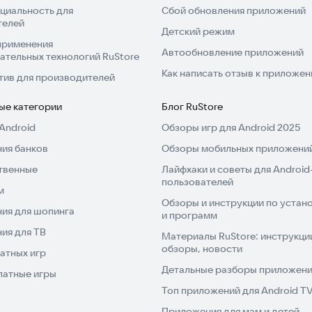
циальность для
Сбой обновления приложений
телей
Детский режим
применения
Автообновление приложений
ательных технологий RuStore
Как написать отзыв к приложе
тив для производителей
ые категории
Блог RuStore
Android
Обзоры игр для Android 2025
ия банков
Обзоры мобильных приложений
твенные
Лайфхаки и советы для Android
пользователей
м
Обзоры и инструкции по устано
ия для шопинга
и программ
ия для ТВ
Материалы RuStore: инструкци
обзоры, новости
атных игр
Детальные разборы приложений
латные игры
Топ приложений для Android T
Приложения для мам и детей