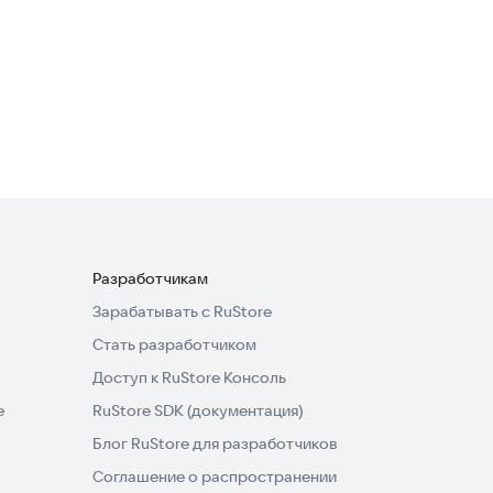
ЕДС Королёв
Новости и события
·
Полезные инструменты
3,3
Разработчикам
Зарабатывать с RuStore
Стать разработчиком
Доступ к RuStore Консоль
e
RuStore SDK (документация)
Блог RuStore для разработчиков
Соглашение о распространении