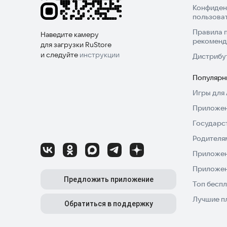
Конфиден
пользова
Правила 
Наведите камеру
рекоменд
для загрузки RuStore
и следуйте
инструкции
Дистрибу
Популярн
Игры для 
Приложен
Государс
Родителя
Приложен
Приложен
Предложить приложение
Топ беспл
Лучшие п
Обратиться в поддержку