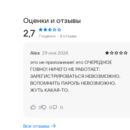
Вы сможете:
Оставить заявку с фотографией или обращение 
- эксплуатацией жилищного фонда;
Оценки и отзывы
- работой городского транспорта;
- коммунальной инфраструктурой;
Рейтинг:
2,7
7 оценок
・4 отзыва
- санитарным содержанием общегородских и п
- работой внутриквартального и уличного осве
- содержанием дорог.
Alex
29 ноя 2024
это не приложение! это ОЧЕРЕДНОЕ
А также:
ГОВНО! НИЧЕГО НЕ РАБОТАЕТ:
- получить информацию по отключениям ресурсо
ЗАРЕГИСТРИРОВАТЬСЯ НЕВОЗМОЖНО,
своём доме;
ВСПОМНИТЬ ПАРОЛЬ НЕВОЗМОЖНО.
- проследить выполнение заявки;
ЖУТЬ КАКАЯ-ТО.
- оценить результат;
- выразить благодарность исполнителям;
- быть в курсе актуальных городских новостей.
3
0
0
Нравится:
Не нравится:
Все отзывы