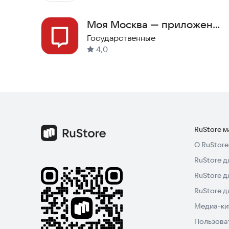
Моя Москва — приложение
mos.ru
Государственные
4,0
RuStore 
О RuStore
RuStore д
RuStore д
RuStore 
Медиа-кит
Пользова