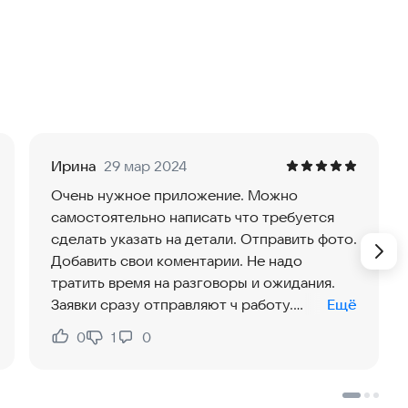
по широкому спектру вопросов, связанных с:
ридомовых территорий, парков, детских площадок;
щения;
Ирина
29 мар 2024
Очень нужное приложение. Можно
самостоятельно написать что требуется
в (горячей или холодной воды, электричества) в
сделать указать на детали. Отправить фото.
Добавить свои коментарии. Не надо
тратить время на разговоры и ожидания.
Заявки сразу отправляют ч работу.
Ещё
Особенно аварийные. Очень удобно и
0
1
0
Нравится:
Не нравится:
просто. Даже пенсионерам.