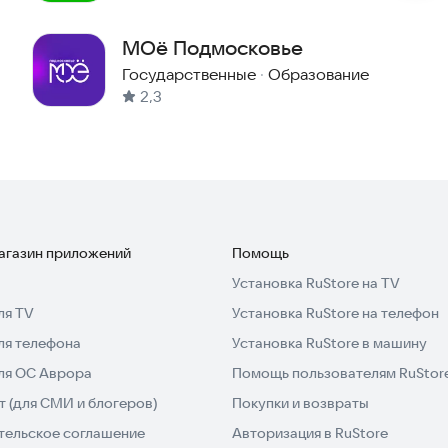
МОё Подмосковье
Государственные
·
Образование
2,3
магазин приложений
Помощь
Установка RuStore на TV
ля TV
Установка RuStore на телефон
ля телефона
Установка RuStore в машину
для ОС Аврора
Помощь пользователям RuStor
 (для СМИ и блогеров)
Покупки и возвраты
тельское соглашение
Авторизация в RuStore