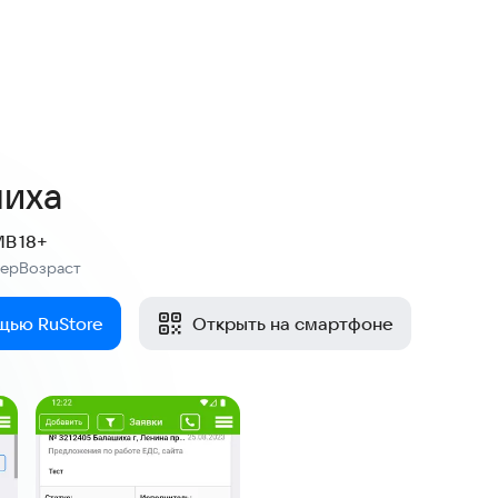
иха
MB
18+
мер
Возраст
:
щью RuStore
Открыть на смартфоне