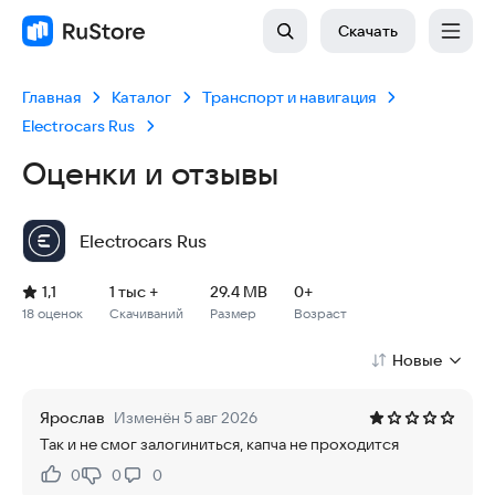
Скачать
Главная
Каталог
Транспорт и навигация
Electrocars Rus
Оценки и отзывы
Electrocars Rus
Рейтинг: 1,1, 18 оценок
Скачиваний: 1 тыс +
Размер файла: 29.4 MB
Возрастное ограничение: 29.4 MB
1,1
1 тыс +
29.4 MB
0+
18 оценок
Скачиваний
Размер
Возраст
Новые
Ярослав
Изменён 5 авг 2026
Так и не смог залогиниться, капча не проходится
0
0
0
Нравится:
Не нравится: