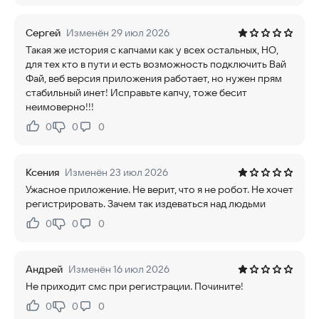
Сергей
Изменён 29 июл 2026
Такая же история с капчами как у всех остальных, НО,
для тех кто в пути и есть возможность подключить Вай
Фай, веб версия приложения работает, но нужен прям
стабильный инет! Исправьте капчу, тоже бесит
неимоверно!!!
0
0
0
Нравится:
Не нравится:
Ксения
Изменён 23 июл 2026
Ужасное приложение. Не верит, что я не робот. Не хочет
регистрировать. Зачем так издеваться над людьми
0
0
0
Нравится:
Не нравится:
Андрей
Изменён 16 июл 2026
Не приходит смс при регистрации. Почините!
0
0
0
Нравится:
Не нравится: