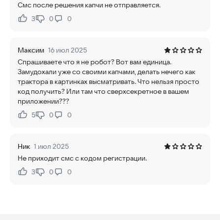
Смс после решения капчи не отправляется.
3
0
0
Нравится:
Не нравится:
Максим
16 июл 2025
Спрашиваете что я не робот? Вот вам единица.
Замудохали уже со своими капчами, делать нечего как
трактора в картинках высматривать. Что нельзя просто
код получить? Или там что сверхсекретное в вашем
приложении???
5
0
0
Нравится:
Не нравится:
Ник
1 июл 2025
Не приходит смс с кодом регистрации.
3
0
0
Нравится:
Не нравится: