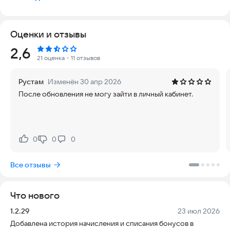
- Бонусная система
- Личный кабинет клиентa
- Возможность оперативно следить за бонусным счётом в
Оценки и отзывы
личном кабинете
- История покупок
Рейтинг:
2,6
- Возможность найти ближайшую АЗС Энергия на карте
21 оценка
・11 отзывов
- Цены и ассортимент нефтепродуктов на каждой АЗС
- Управление бонусным счётом при онлайн-заправках и
Рустам
Изменён 30 апр 2026
оплате топлива на кассе АЗС
После обновления не могу зайти в личный кабинет.
- Новости и акционные предложения в новостном разделе
- Обратная связь, чтобы мы смогли оперативно вам помочь
Мало места на смартфоне? Теперь вам не обязательно
скачивать приложение! Чтобы заправиться онлайн, просто
0
0
0
Нравится:
Не нравится:
приложите смартфон к метке на пистолете и приложение
появится!
Все отзывы
Дорогие клиенты, мы очень хотим, чтобы вы получали от
использования приложения АЗС Энергия исключительно
Что нового
положительный опыт! Если у вас есть пожелания, вопросы,
обращайтесь по номеру горячей линии 8-983-000-10-93.
Версия:
Дата:
1.2.29
23 июл 2026
Мы будем рады получить обратную связь и помочь вам!
Добавлена история начисления и списания бонусов в