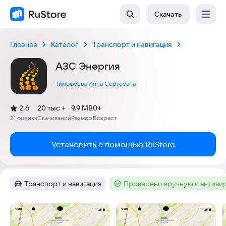
Скачать
Главная
Каталог
Транспорт и навигация
АЗС Энергия
Тимофеева Инна Сергеевна
(
)
2,6
20 тыс +
9.9 MB
0+
Рейтинг:
21 оценка
Скачиваний
Размер
Возраст
:
:
:
Установить с помощью RuStore
Транспорт и навигация
Проверено вручную и антиви
Категория
:
Тег
:
Скриншоты