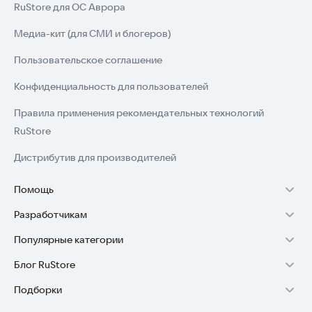
RuStore для ОС Аврора
Медиа-кит (для СМИ и блогеров)
Пользовательское соглашение
Конфиденциальность для пользователей
Правила применения рекомендательных технологий
RuStore
Дистрибутив для производителей
Помощь
Разработчикам
Установка RuStore на TV
Популярные категории
Зарабатывать с RuStore
Установка RuStore на телефон
Блог RuStore
Игры для Android
Стать разработчиком
Установка RuStore в машину
Подборки
Обзоры игр для Android 2025
Приложения банков
Доступ к RuStore Консоль
Помощь пользователям RuStore