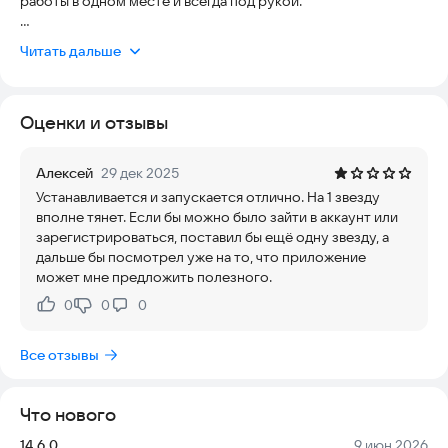
работы в одном месте и всегда под рукой.
Внутри вы найдете:
Читать дальше
⁃ Обучение и тестирование.
⁃ Необходимые для работы материалы и документы
⁃ Лента и обсуждение новостей команды и компании
Оценки и отзывы
⁃ Рейтинг с учетом прогресса в обучении и бизнес-
результатов
⁃ Вы руководитель? Публикуйте и обсуждайте новости
Алексей
29 дек 2025
команды прямо из приложения, выдавайте награды и
Устанавливается и запускается отлично. На 1 звезду
проверяйте прогресс обучения
вполне тянет. Если бы можно было зайти в аккаунт или
зарегистрироваться, поставил бы ещё одну звезду, а
Приятного использования!
дальше бы посмотрел уже на то, что приложение
может мне предложить полезного.
0
0
0
Нравится:
Не нравится:
Все отзывы
Что нового
Версия:
Дата:
14.6.0
9 июн 2026