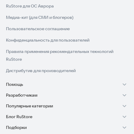
RuStore для ОС Аврора
Медиа-кит (для СМИ и блогеров)
Пользовательское соглашение
Конфиденциальность для пользователей
Правила применения рекомендательных технологий
RuStore
Дистрибутив для производителей
Помощь
Разработчикам
Установка RuStore на TV
Популярные категории
Зарабатывать с RuStore
Установка RuStore на телефон
Блог RuStore
Игры для Android
Стать разработчиком
Установка RuStore в машину
Подборки
Обзоры игр для Android 2025
Приложения банков
Доступ к RuStore Консоль
Помощь пользователям RuStore