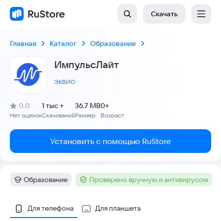
Скачать
Главная
Каталог
Образование
ИмпульсЛайт
ЭКВИО
(
)
0,0
1 тыс +
36.7 MB
0+
Рейтинг:
Нет оценок
Скачиваний
Размер
Возраст
:
:
:
Установить с помощью RuStore
Образование
Проверено вручную и антивирусом
Категория
:
Тег
:
Скриншоты
Для телефона
Для планшета