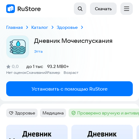
Скачать
Главная
Каталог
Здоровье
Дневник Мочеиспускания
Этта
(
)
0,0
до 1 тыс
93.2 MB
0+
Рейтинг:
Нет оценок
Скачиваний
Размер
Возраст
:
:
:
Установить с помощью RuStore
Здоровье
Медицина
Проверено вручную и антив
Категория
:
Тег
:
Тег
:
Скриншоты