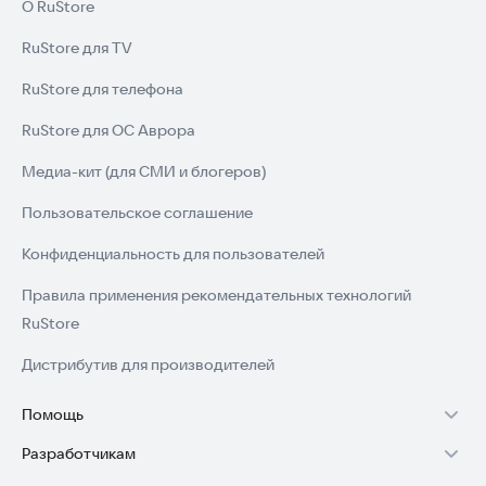
О RuStore
RuStore для TV
RuStore для телефона
RuStore для ОС Аврора
Медиа-кит (для СМИ и блогеров)
Пользовательское соглашение
Конфиденциальность для пользователей
Правила применения рекомендательных технологий
RuStore
Дистрибутив для производителей
Помощь
Разработчикам
Установка RuStore на TV