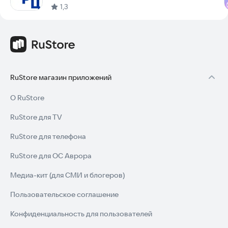
приложении в разделе «Для бизнеса».
1,3
По всем интересующим вопросам Вы можете получить
бесплатную консультацию наших специалистов, позвонив в
Единую справочную службу, по номеру 052 / 8 (383) 217-70-
52.
Будем рады видеть Вас в наших центрах и офисах!
RuStore магазин приложений
«Мои Документы» – это удобно, надежно, качественно,
О RuStore
близко.
RuStore для TV
«Мои Документы» – это для всех!
RuStore для телефона
RuStore для ОС Аврора
Медиа-кит (для СМИ и блогеров)
Пользовательское соглашение
Конфиденциальность для пользователей