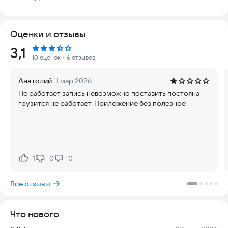
муниципальных услуг Новосибирской области» (ГАУ НСО
«МФЦ»)!
Оценки и отзывы
Открываете свое дело? Приобретаете недвижимость? У Вас
родился ребенок?
Рейтинг:
3,1
10 оценок
・6 отзывов
Центры и офисы «Мои Документы» Новосибирской области
помогут Вам в любой жизненной ситуации и сделают
Анатолий
1 мар 2026
процесс получения государственных и муниципальных
Не работает запись невозможно поставить постояна
услуг простым и необременительным.
грузится не работает. Приложение без полезное
«Мои Документы» – это новый уровень государственного
сервиса, где особое внимание уделяется не только
обеспечению доступности и комфортности офисов
многофункциональных центров, но и качеству
предоставляемых государственных и муниципальных услуг.
1
0
0
Нравится:
Не нравится:
Центры и офисы «Мои Документы» значительно упрощают
Все отзывы
получение государственных услуг:
• повышают скорость обслуживания граждан за счет
Что нового
системы электронной очереди и предварительной записи