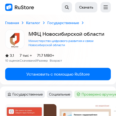
Скачать
Главная
Каталог
Государственные
МФЦ Новосибирской области
Министерство цифрового развития и связи
Новосибирской области
(
)
3,1
7 тыс +
71.7 MB
0+
Рейтинг:
10 оценок
Скачиваний
Размер
Возраст
:
:
:
Установить с помощью RuStore
Государственные
Социальные
Проверено вручную
Категория
:
Тег
:
Тег
:
Скриншоты