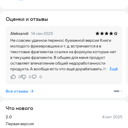
применения наиболее распространенных
приспособлений;устройство контрольно-измерительных
инструментов;виды фрез и их основные углы;назначение и
Оценки и отзывы
свойства охлаждающих жидкостей и масел; система
допусков и посадок; квалитеты и параметры шероховатости,
конструкция и правила проверки на точность сложных
Aleksandr
14 сен 2025
универсальных фрезерно-копировальных,координатно-
Не совсем удачное перенос бумажной версии Книги
расточных, горизонтальных, вертикальных и специальных
молодого фрезеровщика и т. д. встречаются в в
фрезерных станков различных типов и конструкций;
текстовых фрагментах ссылки на формулы которых нет
расчеты, связанные с наладкой станков;Сопротивление
в текущем фрагменте. В общем для меня продукт
материалов а также должностная инструкция и многое
оставляет впечатление общей недоработанности
другое необходимое в работе фрезеровщика.Чтение
продукта. А вообще есть что ещё дорабатывать. На
Ещё
технических чертежей.
текущий момент конкурентов продукту не вижу.
0
0
0
Нравится:
Не нравится:
Все отзывы
Что нового
Версия:
Дата:
2.0
4 окт 2025
Первая версия