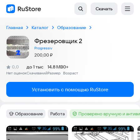
Скачать
Главная
Каталог
Образование
Фрезеровщик 2
Progressiv
Цена:
200,00
₽
(
)
0,0
до 1 тыс
14.8 MB
0+
Рейтинг:
Нет оценок
Скачиваний
Размер
Возраст
:
:
:
Установить с помощью RuStore
Образование
Работа
Проверено вручную и антив
Категория
:
Тег
:
Тег
:
Скриншоты