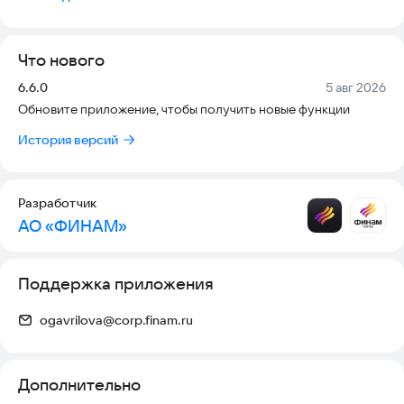
- Переписка с клиентом в рамках обращений
Что нового
Версия:
Дата:
6.6.0
5 авг 2026
Обновите приложение, чтобы получить новые функции
История версий
Разработчик
АО «ФИНАМ»
Поддержка приложения
ogavrilova@corp.finam.ru
Дополнительно