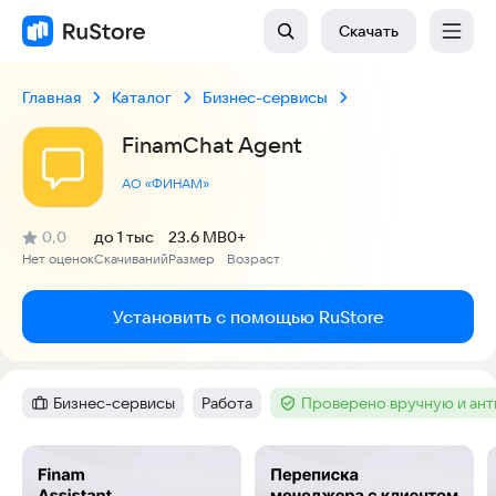
Скачать
Главная
Каталог
Бизнес-сервисы
FinamChat Agent
АО «ФИНАМ»
(
)
0,0
до 1 тыс
23.6 MB
0+
Рейтинг:
Нет оценок
Скачиваний
Размер
Возраст
:
:
:
Установить с помощью RuStore
Бизнес-сервисы
Работа
Проверено вручную и ан
Категория
:
Тег
:
Тег
:
Скриншоты