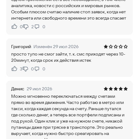
аналитика, новости с российских и мировых рынков.
Особым плюсом считаю наличие стоп заявок, когда нет
интернета или свободного времени это всегда спасает
0
2
0
Нравится:
Не нравится:
Григорий
Изменён 29 июл 2026
просто тупо не смог зайти, т. к. смс приходят через 10-
20минут, когда срок их действия истек
3
0
0
Нравится:
Не нравится:
Денис
29 июл 2026
Можно мгновенно переключаться между счетами
прямо во время движения. Часто работаю в метро или
такси, когда каждая секунда на счету. Раньше путался
где сколько денег, а теперь все портфели подписаны и
под рукой. Один клик и уже на нужном счете, никакой
путаницы даже при тряске в транспорте. Это реально
выручает, когда нужно быстро среагировать на