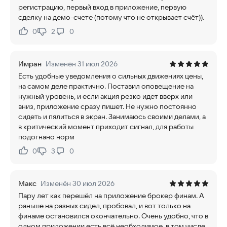
регистрацию, первый вход в приложение, первую
сделку на демо-счете (потому что не открывает счёт)).
0
2
0
Нравится:
Не нравится:
Имран
Изменён 31 июл 2026
Есть удобные уведомления о сильных движениях цены,
на самом деле практично. Поставил оповещение на
нужный уровень, и если акция резко идет вверх или
вниз, приложение сразу пишет. Не нужно постоянно
сидеть и пялиться в экран. Занимаюсь своими делами, а
в критический момент приходит сигнал, для работы
подогнано норм
0
3
0
Нравится:
Не нравится:
Макс
Изменён 30 июл 2026
Пару лет как перешёл на приложение брокер финам. А
раньше на разных сидел, пробовал, и вот только на
финаме остановился окончательно. Очень удобно, что в
одном приложении есть всё необходимое, в том числе