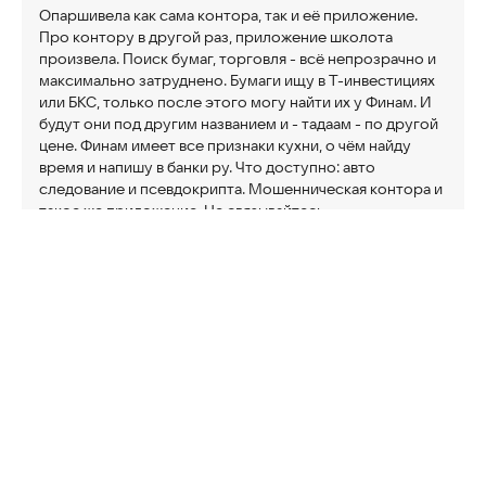
Опаршивела как сама контора, так и её приложение.
Про контору в другой раз, приложение школота
произвела. Поиск бумаг, торговля - всё непрозрачно и
максимально затруднено. Бумаги ищу в Т-инвестициях
или БКС, только после этого могу найти их у Финам. И
будут они под другим названием и - тадаам - по другой
цене. Финам имеет все признаки кухни, о чём найду
время и напишу в банки ру. Что доступно: авто
следование и псевдокрипта. Мошенническая контора и
такое же приложение. Не связывайтесь.
2
0
2
комментария
Нравится:
Не нравится:
Разработчик
15 июл 2026
Марк, Финам являлся лицензированным брокером,
когда указанного вами желтого брокера еще даже не
существовало. Мы стояли у истоков финансового
рынка и более 30 лет работаем с профессиональными
инвесторами и трейдерами и доказали свою репутацию
множеством профессиональных наград. Над созданием
нашего приложения и наших продуктов и сервисов
трудятся лучшие эксперты и специалисты на
финансовом рынке. К примеру, цену, как и название