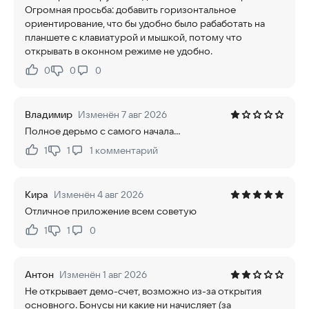
Огромная просьба: добавить горизонтальное
ориентирование, что бы удобно было рабаботать на
планшете с клавиатурой и мышкой, потому что
открывать в оконном режиме не удобно.
0
0
0
Нравится:
Не нравится:
Владимир
Изменён 7 авг 2026
Полное дерьмо с самого начала...
1
1
1
комментарий
Нравится:
Не нравится:
Кира
Изменён 4 авг 2026
Отличное приложение всем советую
1
1
0
Нравится:
Не нравится:
Антон
Изменён 1 авг 2026
Не открывает демо-счет, возможно из-за открытия
основного. Бонусы ни какие ни начисляет (за