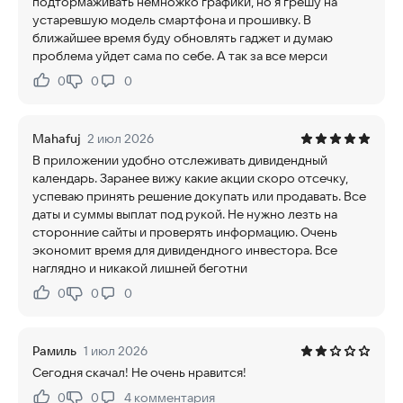
подтормаживать немножко графики, но я грешу на
устаревшую модель смартфона и прошивку. В
ближайшее время буду обновлять гаджет и думаю
проблема уйдет сама по себе. А так за все мерси
0
0
0
Нравится:
Не нравится:
Mahafuj
2 июл 2026
В приложении удобно отслеживать дивидендный
календарь. Заранее вижу какие акции скоро отсечку,
успеваю принять решение докупать или продавать. Все
даты и суммы выплат под рукой. Не нужно лезть на
сторонние сайты и проверять информацию. Очень
экономит время для дивидендного инвестора. Все
наглядно и никакой лишней беготни
0
0
0
Нравится:
Не нравится:
Рамиль
1 июл 2026
Сегодня скачал! Не очень нравится!
0
0
4
комментария