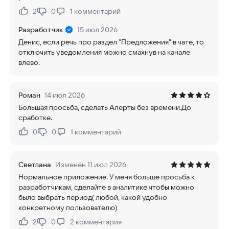
2
0
1
комментарий
Нравится:
Не нравится:
Разработчик
15 июл 2026
Денис, если речь про раздел "Предложения" в чате, то
отключить уведомления можно смахнув на канале
влево.
Роман
14 июл 2026
Большая просьба, сделать Алерты без времени.До
сработке.
0
0
1
комментарий
Нравится:
Не нравится:
Светлана
Изменён 11 июл 2026
Нормальное приложение. У меня больше просьба к
разработчикам, сделайте в аналитике чтобы можно
было выбрать период( любой, какой удобно
конкретному пользователю)
2
0
2
комментария
Нравится:
Не нравится: