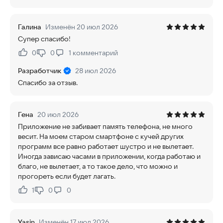
Галина
Изменён 20 июл 2026
Супер спасибо!
0
0
1
комментарий
Нравится:
Не нравится:
Разработчик
28 июл 2026
Спасибо за отзыв.
Гена
20 июл 2026
Приложение не забивает память телефона, не много
весит. На моем старом смартфоне с кучей других
программ все равно работает шустро и не вылетает.
Иногда зависаю часами в приложении, когда работаю и
благо, не вылетает, а то такое дело, что можно и
прогореть если будет лагать.
1
0
0
Нравится:
Не нравится:
Yasin
Изменён 17 июл 2026