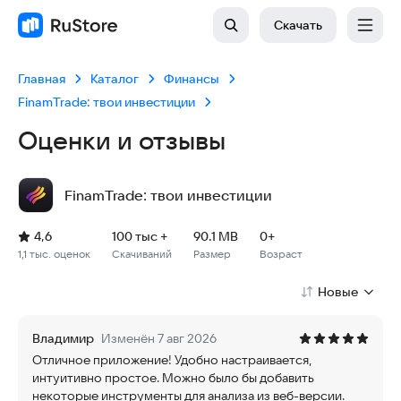
Скачать
Главная
Каталог
Финансы
FinamTrade: твои инвестиции
Оценки и отзывы
FinamTrade: твои инвестиции
Рейтинг: 4,6, 1,1 тыс. оценок
Скачиваний: 100 тыс +
Размер файла: 90.1 MB
Возрастное ограничение: 90.1 MB
4,6
100 тыс +
90.1 MB
0+
1,1 тыс. оценок
Скачиваний
Размер
Возраст
Новые
Владимир
Изменён 7 авг 2026
Отличное приложение! Удобно настраивается,
интуитивно простое. Можно было бы добавить
некоторые инструменты для анализа из веб-версии.