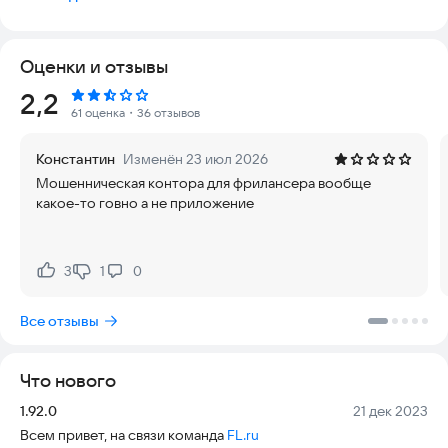
миллионов фрилансеров. Используйте «Безопасную
сделку» как удобный и легальный способ работать с
фрилансерами из других стран, как для организаций, так и
Оценки и отзывы
для физических лиц. Мы гарантируем возврат денег, если
исполнитель не справился с заказом или сорвал сроки.
Рейтинг:
2,2
61 оценка
・36 отзывов
Работайте с миллионами фрилансеров по всей России:
— Разработка сайтов
Константин
Изменён 23 июл 2026
Web программирование
Мошенническая контора для фрилансера вообще
Мобильная разработка Android / iOS
какое-то говно а не приложение
1С программирование
— Тексты
Статьи, обзоры
Копирайтинг
3
1
0
Нравится:
Не нравится:
Рерайтинг
Переводы
Все отзывы
— Дизайн и Арт
Рекламные баннеры
Графический дизайн
Что нового
Вёрстка сайтов
Дизайн интерфейсов
Версия:
Дата:
1.92.0
21 дек 2023
— Аутсорсинг и консалтинг
Всем привет, на связи команда
FL.ru
Менеджмент