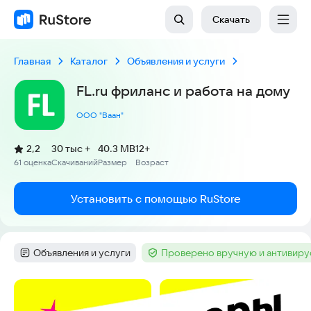
Скачать
Главная
Каталог
Объявления и услуги
FL.ru фриланс и работа на дому
ООО "Ваан"
(
)
2,2
30 тыс +
40.3 MB
12+
Рейтинг:
61 оценка
Скачиваний
Размер
Возраст
:
:
:
Установить с помощью RuStore
Объявления и услуги
Проверено вручную и антивир
Категория
:
Тег
:
Скриншоты