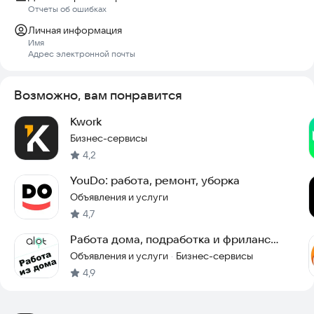
можете привлечь арбитраж FL.
Отчеты об ошибках
Личная информация
Имя
Адрес электронной почты
Возможно, вам понравится
Kwork
Бизнес-сервисы
4,2
YouDo: работа, ремонт, уборка
Объявления и услуги
4,7
Работа дома, подработка и фриланс
ALOT.PRO
Объявления и услуги
Бизнес-сервисы
·
4,9