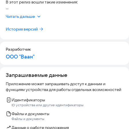
В этот релиз вошли такие изменения:
— Реклама и Маркетинг
Таргетированная реклама
Для фрилансеров:
Контекстная реклама
Читать дальше
— Добавили бейдж «Доступно без PRO» в проекты
— Программирование
— Аудио/Видео
История версий
Для заказчиков:
— Разработка игр
— Добавили возможность изменять статус отклика на
— Анимация и флеш
вакансию
— Переводы
— Добавили выбор стоимости часа и длительности
Разработчик
— Фотография
выполнения работы в создание заказа
ООО "Ваан"
— 3D Графика
— Инжиниринг
Для всех пользователей:
— Обучение и консультации
— Починили подгрузку уведомлений
— Архитектура/Интерьер
Запрашиваемые данные
— Оптимизация (SEO)
Приложение может запрашивать доступ к данным и
— Полиграфия
функциям устройства для работы отдельных возможностей
— Менеджмент
— Мобильные приложения
Идентификаторы
— Сети и инфосистемы
ID устройства или другие идентификаторы
— Подработка
Файлы и документы
Файлы и документы
В нашем приложении удобно вести переписку и следить за
задачами. Если в сотрудничестве что-то пошло не так, вы
Данные о работе приложения