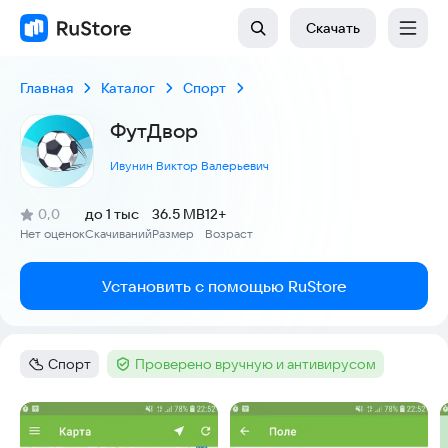
Скачать
Главная
Каталог
Спорт
ФутДвор
Ивунин Виктор Валерьевич
(
)
0,0
до 1 тыс
36.5 MB
12+
Рейтинг:
Нет оценок
Скачиваний
Размер
Возраст
:
:
:
Установить с помощью RuStore
Спорт
Проверено вручную и антивирусом
Категория
:
Тег
:
Скриншоты