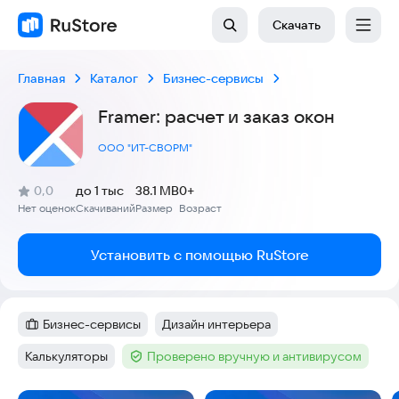
Скачать
Главная
Каталог
Бизнес-сервисы
Framer: расчет и заказ окон
ООО "ИТ-СВОРМ"
(
)
0,0
до 1 тыс
38.1 MB
0+
Рейтинг:
Нет оценок
Скачиваний
Размер
Возраст
:
:
:
Установить с помощью RuStore
Бизнес-сервисы
Дизайн интерьера
Категория
:
Тег
:
Калькуляторы
Проверено вручную и антивирусом
Тег
:
Тег
: