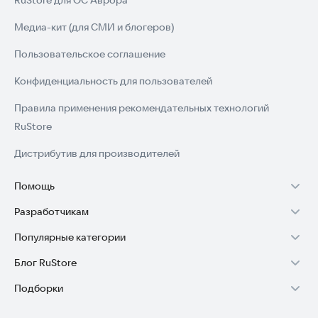
RuStore для ОС Аврора
Медиа-кит (для СМИ и блогеров)
Пользовательское соглашение
Конфиденциальность для пользователей
Правила применения рекомендательных технологий
RuStore
Дистрибутив для производителей
Помощь
Разработчикам
Установка RuStore на TV
Популярные категории
Зарабатывать с RuStore
Установка RuStore на телефон
Блог RuStore
Игры для Android
Стать разработчиком
Установка RuStore в машину
Подборки
Обзоры игр для Android 2025
Приложения банков
Доступ к RuStore Консоль
Помощь пользователям RuStore
Игровой набор