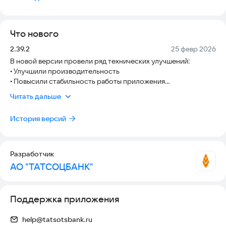
остатков, просмотра истории операций и удобного входа
(пароль, биометрия), интегрируясь с интернет-банком и
предоставляя доступ к банковским услугам через
Что нового
смартфон.
Версия:
Дата:
2.39.2
25 февр 2026
В новой версии провели ряд технических улучшений:
• Улучшили производительность
• Повысили стабильность работы приложения
• Устранили ошибки
Читать дальше
История версий
Разработчик
АО "ТАТСОЦБАНК"
Поддержка приложения
help@tatsotsbank.ru