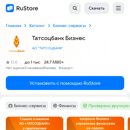
Скачать
Главная
Каталог
Бизнес-сервисы
Татсоцбанк Бизнес
АО "ТАТСОЦБАНК"
(
)
0,0
до 1 тыс
24.7 MB
0+
Рейтинг:
Нет оценок
Скачиваний
Размер
Возраст
:
:
:
Установить с помощью RuStore
Бизнес-сервисы
Финансы
Проверено вручную 
Категория
:
Категория
:
Тег
:
Скриншоты