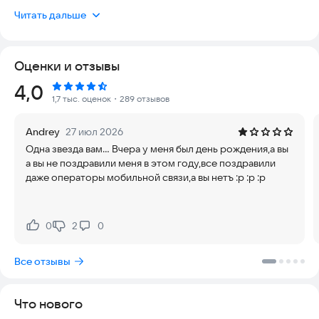
своих счетах, просматривать историю операций за любой
Читать дальше
период.
Для работы с приложением необходимо подключить
Оценки и отзывы
Интернет Банк в офисе или банкомате Банка.
Рейтинг:
4,0
Возможности приложения:
1,7 тыс. оценок
・289 отзывов
-Оплата мобильной связи, интернет- услуг;
-Оплата штрафов, пошлин, налогов, сборов в бюджет;
Andrey
27 июл 2026
-Оплата коммунальных платежей, обучения;
Одна звезда вам... Вчера у меня был день рождения,а вы
-Переводы между своими счетами (в разных валютах);
а вы не поздравили меня в этом году,все поздравили
-Просмотр актуальных курсов валют в Банке;
даже операторы мобильной связи,а вы нетъ :р :р :р
-Поиск банкоматов и офисов Банка;
-Просмотр истории операций.
0
2
0
Нравится:
Не нравится:
Все отзывы
Что нового