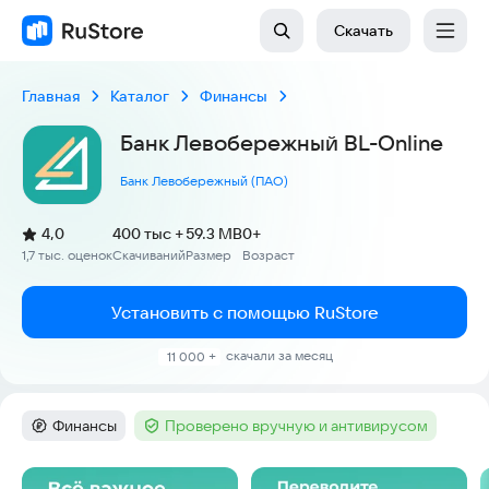
Скачать
Главная
Каталог
Финансы
Банк Левобережный BL-Online
Банк Левобережный (ПАО)
(
)
4,0
400 тыс +
59.3 MB
0+
Рейтинг:
1,7 тыс. оценок
Скачиваний
Размер
Возраст
:
:
:
Установить с помощью RuStore
скачали за месяц
11 000 +
Финансы
Проверено вручную и антивирусом
Категория
:
Тег
:
Скриншоты