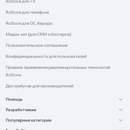
RuStore для TV
RuStore для телефона
RuStore для ОС Аврора
Медиа-кит (для СМИ и блогеров)
Пользовательское соглашение
Конфиденциальность для пользователей
Правила применения рекомендательных технологий
RuStore
Дистрибутив для производителей
Помощь
Разработчикам
Установка RuStore на TV
Популярные категории
Зарабатывать с RuStore
Установка RuStore на телефон