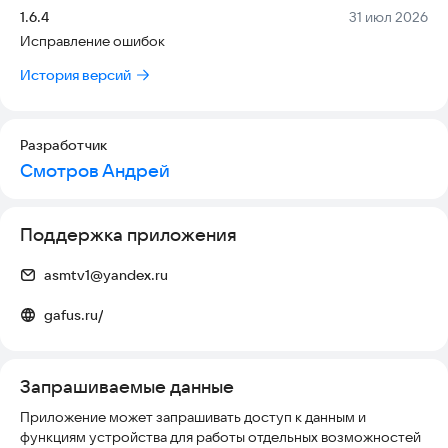
— Практичность
Версия:
Дата:
1.6.4
31 июл 2026
- Работа офлайн — занимайтесь без интернета
Исправление ошибок
- Подходит для занятых людей
История версий
Сайт приложения
https://gafus.ru
Почта разработчика
asmtv1@yandex.ru
Разработчик
Смотров Андрей
Поддержка приложения
asmtv1@yandex.ru
gafus.ru/
Запрашиваемые данные
Приложение может запрашивать доступ к данным и
функциям устройства для работы отдельных возможностей