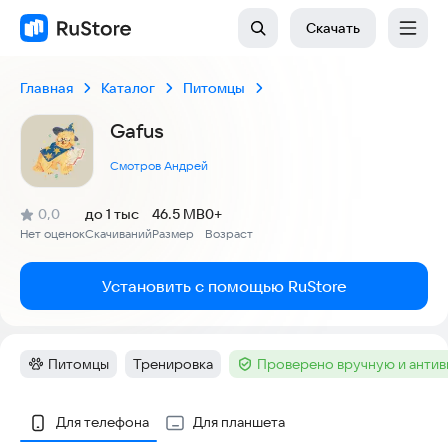
Скачать
Главная
Каталог
Питомцы
Gafus
Смотров Андрей
(
)
0,0
до 1 тыс
46.5 MB
0+
Рейтинг:
Нет оценок
Скачиваний
Размер
Возраст
:
:
:
Установить с помощью RuStore
Питомцы
Тренировка
Проверено вручную и анти
Категория
:
Тег
:
Тег
:
Скриншоты
Для телефона
Для планшета