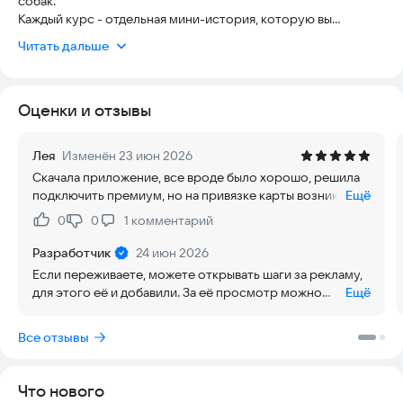
собак.
Каждый курс - отдельная мини-история, которую вы
проживаете вместе со своим хвостиком.
Читать дальше
Уроки составлены и подробно расписаны
профессиональными кинологами, чтобы было проще
достичь целей.
Оценки и отзывы
Каждый урок разбит на дни, а дни - на маленькие шаги, по
которым вы будете идти к компаньону своей мечты.
Лея
Изменён 23 июн 2026
— Метод и подход
Скачала приложение, все вроде было хорошо, решила
- Позитивное подкрепление — без давления и наказаний
подключить премиум, но на привязке карты возникли
Ещё
- Подходит для щенков и взрослых собак
сомнения и недоверие, не решилась
0
0
1
комментарий
Нравится:
Не нравится:
— Формат
- Короткие уроки по 5–15 минут в день
Разработчик
24 июн 2026
- Видео, иллюстрации и чек-листы
Если переживаете, можете открывать шаги за рекламу,
- Занимайтесь в своём темпе
для этого её и добавили. За её просмотр можно
Ещё
открыть любой функционал, ограничений нет. Привязка
— Прогресс и мотивация
карты - условия Юкассы. Тут мы ничего изменить не
Все отзывы
- Отслеживание прогресса
можем.
- Достижения и награды
- Напоминания о занятиях
Что нового