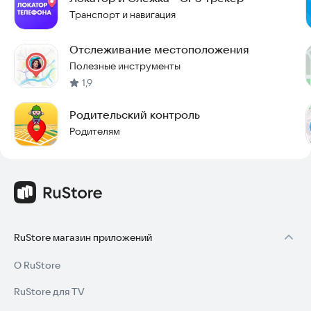
Круглосуточно в чате приложения, по email:
Транспорт и навигация
support@gdemoideti.ru
и на странице FAQ:
https://gdemoideti.ru/faq
Отслеживание местоположения
Полезные инструменты
1,9
Родительский контроль
Родителям
RuStore магазин приложений
О RuStore
RuStore для TV