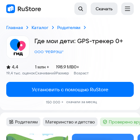
Скачать
Главная
Каталог
Родителям
Где мои дети: GPS-трекер 0+
ООО "РЕФРЭШ"
(
)
4,4
1 млн +
198.9 MB
0+
Рейтинг:
19,4 тыс. оценок
Скачиваний
Размер
Возраст
:
:
:
Установить с помощью RuStore
скачали за месяц
150 000 +
Родителям
Материнство и детство
Проверено вр
Категория
:
Тег
:
Тег
:
Скриншоты