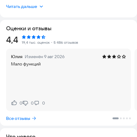
Коротко: приложение помогает видеть местоположение
Читать дальше
ребёнка и членов семьи, получать уведомления о
перемещениях, контролировать экранное время и
оставаться на связи.
Оценки и отзывы
Что делает приложение:
Рейтинг:
4,4
19,4 тыс. оценок
・5 486 отзывов
Семейный GPS-локатор
Показывает текущее местоположение и историю
Юлия
Изменён 9 авг 2026
посещённых мест. Данные обновляются в реальном
Мало функций
времени.
Родительский контроль
Статистика использования приложений и игр, в том числе в
учебное время.
Зоны и уведомления
0
0
0
Нравится:
Не нравится:
Добавляйте места (школа, дом, секция) и получайте
уведомления о приходе и уходе.
Все отзывы
SOS-сигнал
Ребёнок может отправить сигнал тревоги; вы сразу видите
Что нового