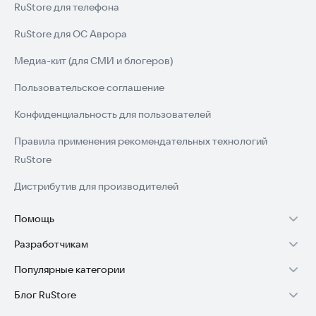
RuStore для телефона
RuStore для ОС Аврора
Медиа-кит (для СМИ и блогеров)
Пользовательское соглашение
Конфиденциальность для пользователей
Правила применения рекомендательных технологий
RuStore
Дистрибутив для производителей
Помощь
Разработчикам
Установка RuStore на TV
Популярные категории
Зарабатывать с RuStore
Установка RuStore на телефон
Блог RuStore
Игры для Android
Стать разработчиком
Установка RuStore в машину