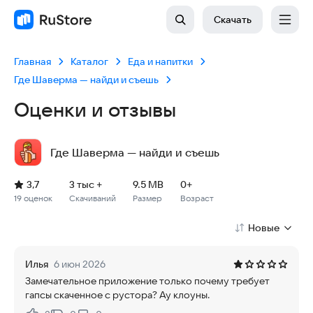
Скачать
Главная
Каталог
Еда и напитки
Где Шаверма — найди и съешь
Оценки и отзывы
Где Шаверма — найди и съешь
Рейтинг: 3,7, 19 оценок
Скачиваний: 3 тыс +
Размер файла: 9.5 MB
Возрастное ограничение: 9.5 MB
3,7
3 тыс +
9.5 MB
0+
19 оценок
Скачиваний
Размер
Возраст
Новые
Илья
6 июн 2026
Замечательное приложение только почему требует
гапсы скаченное с рустора? Ау клоуны.