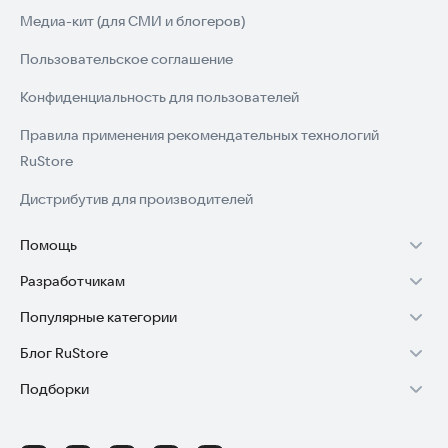
Медиа-кит (для СМИ и блогеров)
Пользовательское соглашение
Конфиденциальность для пользователей
Правила применения рекомендательных технологий
RuStore
Дистрибутив для производителей
Помощь
Разработчикам
Установка RuStore на TV
Популярные категории
Зарабатывать с RuStore
Установка RuStore на телефон
Блог RuStore
Игры для Android
Стать разработчиком
Установка RuStore в машину
Подборки
Обзоры игр для Android 2025
Приложения банков
Доступ к RuStore Консоль
Помощь пользователям RuStore
Игровой набор
Обзоры мобильных приложений 2025
Государственные
RuStore SDK (документация)
Покупки и возвраты