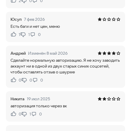
2
0
0
Нравится:
Не нравится:
Юсуп
7 фев 2026
Есть баги и нет цен, меню
1
1
0
Нравится:
Не нравится:
Андрей
Изменён 8 май 2026
Сделайте нормальную авторизацию. Я не хочу заводить
аккаунт ни в одной из двух старых синих соцсетей,
чтобы оставлять отзыв о шаурме
0
0
0
Нравится:
Не нравится:
Никита
19 июл 2025
авторизация только через вк
0
1
0
Нравится:
Не нравится: