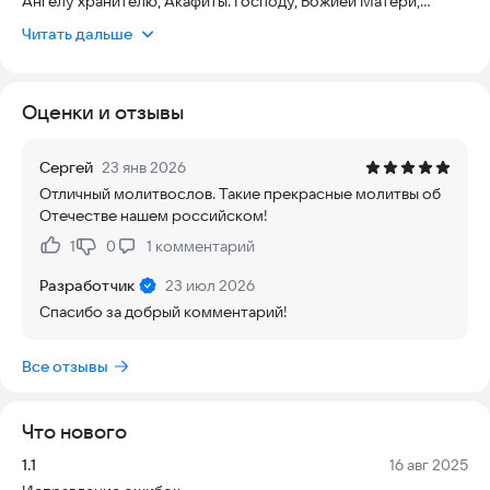
Ангелу хранителю; Акафиты: Господу, Божией Матери,
святителю Николаю; Молитвы до и после Причастия, Часы
Читать дальше
Пасхи и молитвы о воинах.
Оценки и отзывы
Сергей
23 янв 2026
Отличный молитвослов. Такие прекрасные молитвы об
Отечестве нашем российском!
1
0
1
комментарий
Нравится:
Не нравится:
Разработчик
23 июл 2026
Спасибо за добрый комментарий!
Все отзывы
Что нового
Версия:
Дата:
1.1
16 авг 2025