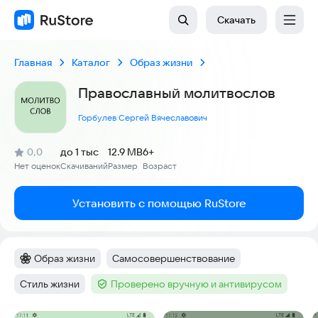
Скачать
Главная
Каталог
Образ жизни
Православный молитвослов
Горбулев Сергей Вячеславович
(
)
0,0
до 1 тыс
12.9 MB
6+
Рейтинг:
Нет оценок
Скачиваний
Размер
Возраст
:
:
:
Установить с помощью RuStore
Образ жизни
Самосовершенствование
Категория
:
Тег
:
Стиль жизни
Проверено вручную и антивирусом
Тег
:
Тег
: