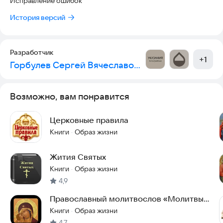
Исправление ошибок
История версий
Разработчик
+
1
Горбулев Сергей Вячеславович
Возможно, вам понравится
Церковные правила
Книги
Образ жизни
·
Жития Святых
Книги
Образ жизни
·
4,9
Православный молитвослов «Молитвы
на каждый день»
Книги
Образ жизни
·
4,7