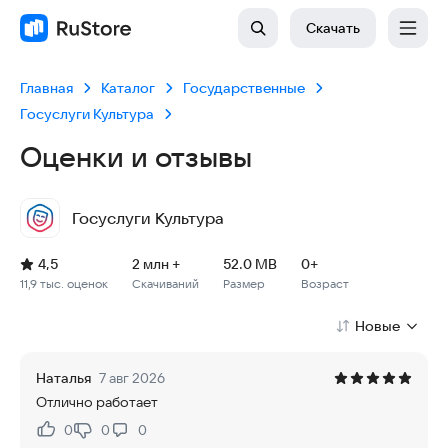
Скачать
Главная
Каталог
Государственные
Госуслуги Культура
Оценки и отзывы
Госуслуги Культура
Рейтинг: 4,5, 11,9 тыс. оценок
Скачиваний: 2 млн +
Размер файла: 52.0 MB
Возрастное ограничение: 52.0 MB
4,5
2 млн +
52.0 MB
0+
11,9 тыс. оценок
Скачиваний
Размер
Возраст
Новые
Наталья
7 авг 2026
Отлично работает
0
0
0
Нравится:
Не нравится: