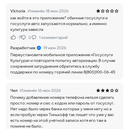
Victoria
Изменён 18 июн 2026
как войти в это приложение? обычные госуслуги и
госуслуги авто запускаются нормально, а именно
культура зависла
7
0
1
комментарий
Нравится:
Не нравится:
Разработчик
19 июн 2026
Переустановите мобильное приложение «Госуслуги
Культура» и повторите попытку авторизации. В случае
сохранения затруднения обратитесь в службу
поддержки по номеру горячей линии 8(800)100-06-45
Чел
Изменён 16 июн 2026
Почему добавление номера телефона нельзя сделать
просто: номер и смс с кодом или пароль от госуслуг.
Нет надо было через банки которых у меня нету но а
если пробую через Тинькофф так пишет что уже у вас
есть номер на этой учётной записи хотя его там в
помине не было..