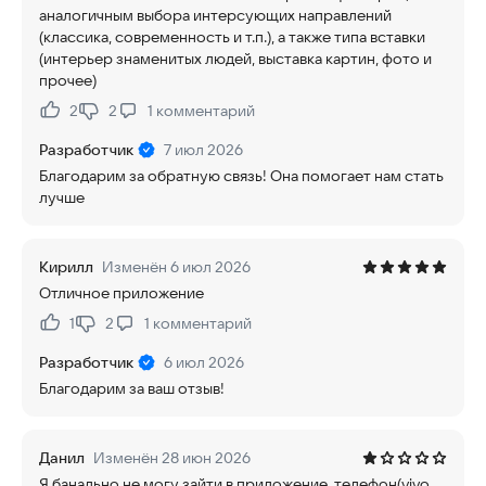
аналогичным выбора интерсующих направлений
(классика, современность и т.п.), а также типа вставки
(интерьер знаменитых людей, выставка картин, фото и
прочее)
2
2
1
комментарий
Нравится:
Не нравится:
Разработчик
7 июл 2026
Благодарим за обратную связь! Она помогает нам стать
лучше
Кирилл
Изменён 6 июл 2026
Отличное приложение
1
2
1
комментарий
Нравится:
Не нравится:
Разработчик
6 июл 2026
Благодарим за ваш отзыв!
Данил
Изменён 28 июн 2026
Я банально не могу зайти в приложение, телефон(vivo