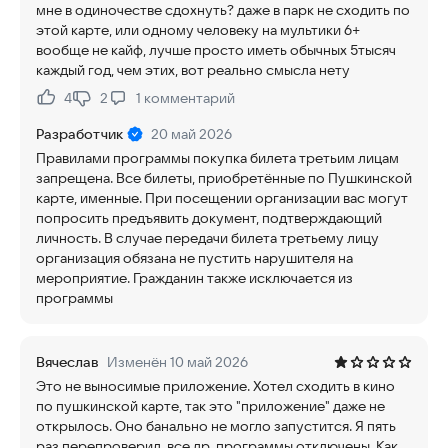
мне в одиночестве сдохнуть? даже в парк не сходить по
этой карте, или одному человеку на мультики 6+
вообще не кайф, лучше просто иметь обычных 5тысяч
каждый год, чем этих, вот реально смысла нету
4
2
1
комментарий
Нравится:
Не нравится:
Разработчик
20 май 2026
Правилами программы покупка билета третьим лицам
запрещена. Все билеты, приобретённые по Пушкинской
карте, именные. При посещении организации вас могут
попросить предъявить документ, подтверждающий
личность. В случае передачи билета третьему лицу
организация обязана не пустить нарушителя на
мероприятие. Гражданин также исключается из
программы
Вячеслав
Изменён 10 май 2026
Это не выносимые приложение. Хотел сходить в кино
по пушкинской карте, так это "приложение" даже не
открылось. Оно банально не могло запустится. Я пять
раз перепроверил, все др. программы отключены. Как