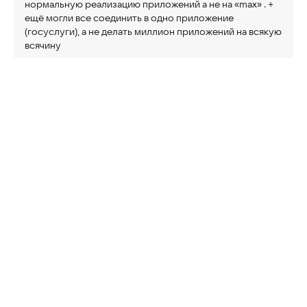
нормальную реализацию приложений а не на «max» . +
ещё могли все соединить в одно приложение
(госуслуги), а не делать миллион приложений на всякую
всячину
8
1
1
комментарий
Нравится:
Не нравится:
Разработчик
21 апр 2026
Пожалуйста, опишите проблему, обратившись по
номеру горячей линии 8(800)100-06-45 или в
приложении «Госуслуги Культура» в разделе Профиль
→ Помощь и поддержка → Сообщить о проблеме.
Также, единое приложение для всех областей нашей
жизни будет слишком большим и сложным для
использования, поэтому мы пошли по пути создания
тематических приложений
Диана
Изменён 17 апр 2026
Пушкинская карта не выпускается
4
0
1
комментарий
Нравится:
Не нравится:
Разработчик
17 апр 2026