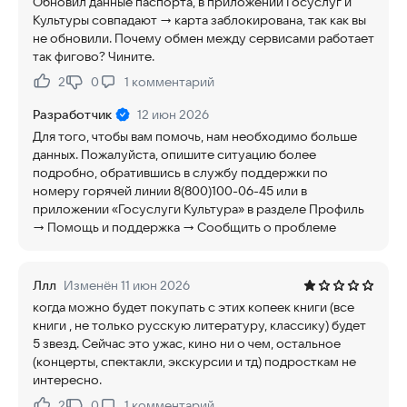
Обновил данные паспорта, в приложении Госуслуг и
Культуры совпадают -> карта заблокирована, так как вы
не обновили. Почему обмен между сервисами работает
так фигово? Чините.
2
0
1
комментарий
Нравится:
Не нравится:
Разработчик
12 июн 2026
Для того, чтобы вам помочь, нам необходимо больше
данных. Пожалуйста, опишите ситуацию более
подробно, обратившись в службу поддержки по
номеру горячей линии 8(800)100-06-45 или в
приложении «Госуслуги Культура» в разделе Профиль
→ Помощь и поддержка → Сообщить о проблеме
Ллл
Изменён 11 июн 2026
когда можно будет покупать с этих копеек книги (все
книги , не только русскую литературу, классику) будет
5 звезд. Сейчас это ужас, кино ни о чем, остальное
(концерты, спектакли, экскурсии и тд) подросткам не
интересно.
2
0
1
комментарий