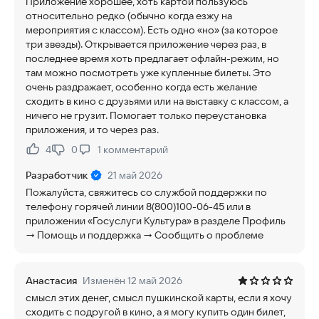
Приложение хорошее, хоть картой пользуюсь
относительно редко (обычно когда езжу на
мероприятия с классом). Есть одно «но» (за которое
три звезды). Открывается приложение через раз, в
последнее время хоть предлагает офлайн-режим, но
там можно посмотреть уже купленные билеты. Это
очень раздражает, особенно когда есть желание
сходить в кино с друзьями или на выставку с классом, а
ничего не грузит. Помогает только переустановка
приложения, и то через раз.
4
0
1
комментарий
Нравится:
Не нравится:
Разработчик
21 май 2026
Пожалуйста, свяжитесь со службой поддержки по
телефону горячей линии 8(800)100-06-45 или в
приложении «Госуслуги Культура» в разделе Профиль
→ Помощь и поддержка → Сообщить о проблеме
Анастасия
Изменён 12 май 2026
смысл этих денег, смысл пушкинской карты, если я хочу
сходить с подругой в кино, а я могу купить один билет,