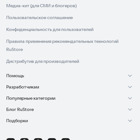
Медиа-кит (для СМИ и блогеров)
Пользовательское соглашение
Конфиденциальность для пользователей
Правила применения рекомендательных технологий
RuStore
Дистрибутив для производителей
Помощь
Разработчикам
Установка RuStore на TV
Популярные категории
Зарабатывать с RuStore
Установка RuStore на телефон
Блог RuStore
Игры для Android
Стать разработчиком
Установка RuStore в машину
Подборки
Обзоры игр для Android 2025
Приложения банков
Доступ к RuStore Консоль
Помощь пользователям RuStore
Игровой набор
Обзоры мобильных приложений 2025
Государственные
RuStore SDK (документация)
Покупки и возвраты