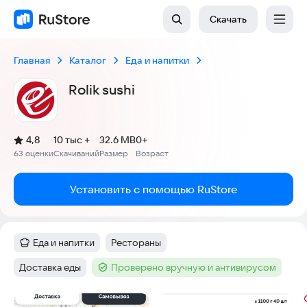
Скачать
Главная
Каталог
Еда и напитки
Rolik sushi
(
)
4,8
10 тыс +
32.6 MB
0+
Рейтинг:
63 оценки
Скачиваний
Размер
Возраст
:
:
:
Установить с помощью RuStore
Еда и напитки
Рестораны
Категория
:
Тег
:
Доставка еды
Проверено вручную и антивирусом
Тег
:
Тег
:
Скриншоты