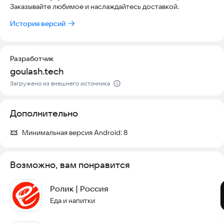
• Зарегистрироваться и участвовать в бонусной программе
Заказывайте любимое и наслаждайтесь доставкой.
• Тратить бонусы на следующие заказы
• Получать актуальное меню ресторана
История версий
• Отследить статус своего заказа
• Участвовать в акциях и специальных предложениях
Разработчик
Скачайте приложение прямо сейчас и начните наслаждаться
goulash.tech
вкусной едой с доставкой!
Загружено из внешнего источника
Дополнительно
Минимальная версия Android:
8
Возможно, вам понравится
Ролик | Россия
Еда и напитки