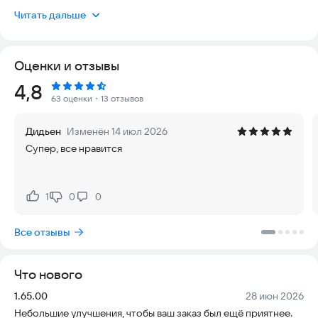
интерфейс позволяет делать заказы в пару кликов. Меню
Читать дальше
всегда актуально и обновляется ежедневно, чтобы вы
получали только свежие блюда.
Оценки и отзывы
Мы предлагаем широкий выбор японской кухни,
приготовленной из свежих ингредиентов высокого
Рейтинг:
4,8
качества. Каждый ролл и суши готовится прямо при заказе,
63 оценки
・13 отзывов
гарантируя максимальную свежесть и пользу. В нашем меню
есть популярные виды роллов, вок и суши, а также
Дидьен
Изменён 14 июл 2026
уникальные вкусы для настоящих гурманов. Мы понимаем,
Супер, все нравится
как важно найти вкусную еду по доступной цене, поэтому у
нас самые низкие расценки в городе. Наша цель — чтобы
каждый клиент получил качественное блюдо по честной
цене.
1
0
0
Нравится:
Не нравится:
Если вы ищете недорогие и качественные роллы и суши, мы
Все отзывы
ждем вас. У нас большой выбор блюд, которые точно
понравятся вашим вкусам. Заказ у нас — это гарантия
вкусного и полезного ужина, который не разочарует.
Что нового
В нашем приложении вы можете:
Версия:
Дата:
1.65.00
28 июн 2026
• Быстро оформить заказ, не выходя из дома
Небольшие улучшения, чтобы ваш заказ был ещё приятнее.