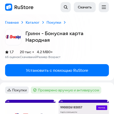
Скачать
Главная
Каталог
Покупки
Гринн - Бонусная карта
Народная
(
)
1,7
20 тыс +
4.2 MB
0+
Рейтинг:
65 оценок
Скачиваний
Размер
Возраст
:
:
:
Установить с помощью RuStore
Покупки
Проверено вручную и антивирусом
Категория
:
Тег
:
Скриншоты