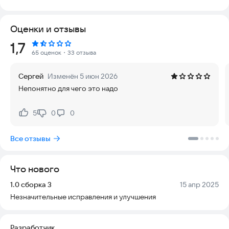
размеры, которые привязаны к этой карте.
Оценки и отзывы
Попробуйте установить приложение прямо сейчас, чтобы
получить полный доступ к своим бонусам и актуальной
Рейтинг:
1,7
информации в один клик.
65 оценок
・33 отзыва
Сергей
Изменён 5 июн 2026
Непонятно для чего это надо
5
0
0
Нравится:
Не нравится:
Все отзывы
Что нового
Версия:
Дата:
1.0 сборка 3
15 апр 2025
Незначительные исправления и улучшения
Разработчик