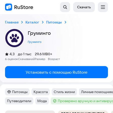
Скачать
Главная
Каталог
Питомцы
Груминго
Груминго
(
)
4,3
до 1 тыс
29.6 MB
0+
Рейтинг:
6 оценок
Скачиваний
Размер
Возраст
:
:
:
Установить с помощью RuStore
Питомцы
Красота
Стиль жизни
Личные помощник
Категория
:
Тег
:
Тег
:
Тег
:
Путеводители
Мода
Проверено вручную и антивиру
Тег
:
Тег
:
Тег
: