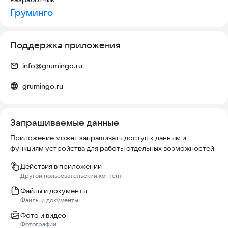
• Рейтинг и отзывы помогают привлекать новых клиентов
Груминго
• Уведомления о предстоящих записях — не пропустите
клиента
• Бесплатно для грумеров навсегда
Поддержка приложения
⭐ ПОЧЕМУ ГРУМИНГО
info@grumingo.ru
✔ Более 1000 грумеров по всей России
grumingo.ru
✔ Запись доступна 24/7 — в любое время
✔ Напоминания о прививках и обработках от клещей
✔ Вся история ухода за питомцем в одном приложении
✔ Простой и удобный интерфейс
Запрашиваемые данные
Приложение может запрашивать доступ к данным и
Заботьтесь о питомцах вместе с Груминго!
функциям устройства для работы отдельных возможностей
Действия в приложении
Другой пользовательский контент
Файлы и документы
Файлы и документы
Фото и видео
Фотографии