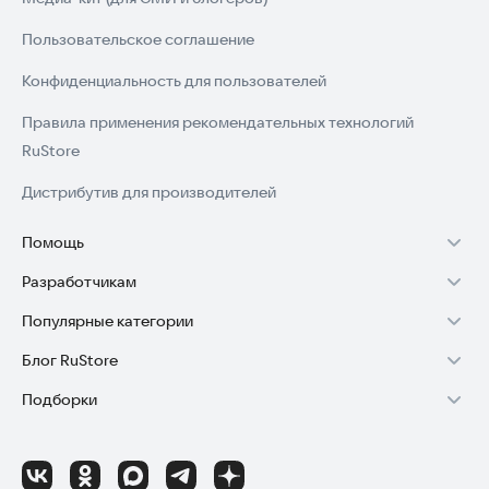
Пользовательское соглашение
Конфиденциальность для пользователей
Правила применения рекомендательных технологий
RuStore
Дистрибутив для производителей
Помощь
Разработчикам
Установка RuStore на TV
Популярные категории
Зарабатывать с RuStore
Установка RuStore на телефон
Блог RuStore
Игры для Android
Стать разработчиком
Установка RuStore в машину
Подборки
Обзоры игр для Android 2025
Приложения банков
Доступ к RuStore Консоль
Помощь пользователям RuStore
Игровой набор
Обзоры мобильных приложений 2025
Государственные
RuStore SDK (документация)
Покупки и возвраты
Финансы
Лайфхаки и советы для Android-пользователей