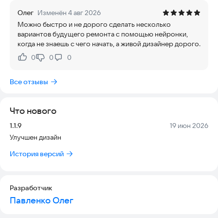
• Шаги — пошаговый конструктор с каталогом стилей;
Олег
Изменён 4 авг 2026
• Свободный — генерация по вашему текстовому описанию.
Можно быстро и не дорого сделать несколько
В приложении:
вариантов будущего ремонта с помощью нейронки,
• история «Мои генерации» с результатами «до / после»;
когда не знаешь с чего начать, а живой дизайнер дорого.
• публичная галерея примеров;
• статьи и идеи по дизайну;
0
0
0
Нравится:
Не нравится:
• личный кабинет, баланс кредитов и покупка тарифов;
• вход по email, Яндекс ID и VK ID;
Все отзывы
• push-уведомления о новых материалах;
• помощник и поддержка.
Один аккаунт на сайте и в приложении — все генерации и
Что нового
кредиты синхронизируются.
Приложение адаптировано для смартфонов и планшетов.
Версия:
Дата:
1.1.9
19 июн 2026
Улучшен дизайн
История версий
Разработчик
Павленко Олег