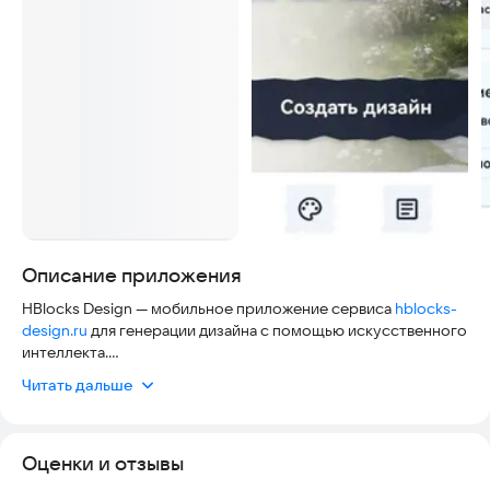
Описание приложения
HBlocks Design — мобильное приложение сервиса
hblocks-
design.ru
для генерации дизайна с помощью искусственного
интеллекта.
Загрузите фото и получите визуализацию:
Читать дальше
• интерьера — комнаты и планировки;
• фасада — внешний вид дома;
• участка — ландшафт и благоустройство.
Оценки и отзывы
Три режима работы:
• Квиз — быстрый подбор стиля;