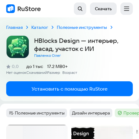
Скачать
Главная
Каталог
Полезные инструменты
HBlocks Design — интерьер,
фасад, участок с ИИ
Павленко Олег
(
)
0,0
до 1 тыс
17.2 MB
0+
Рейтинг:
Нет оценок
Скачиваний
Размер
Возраст
:
:
:
Установить с помощью RuStore
Полезные инструменты
Дизайн интерьера
Провер
Категория
:
Тег
:
Тег
:
Скриншоты