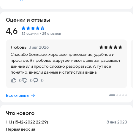
- Выводить графики средне-дневных показателей за 7 и 30
дней. Вместо стандартных надписей "монитор 1" и "монитор
2"
Оценки и отзывы
можно задать свои.
- Выводить Статистику в разрезе Дат/Мониторов/Рук.
Рейтинг:
4,6
Делиться ею в формате PDF.
52 оценки
・25 отзывов
-- Можно экспортировать журнал для архива и
импортировать его.
Любовь
3 авг 2026
Спасибо большое, хорошее приложение, удобное и
простое. Я пробовала другие, некоторые запрашивают
данные или просто сложно разобраться. А тут всё
понятно, внесли данные и статистика видна
0
0
0
Нравится:
Не нравится:
Все отзывы
Что нового
Версия:
Дата:
1.1.1 (15-12-2022 22:29)
18 янв 2023
Первая версия