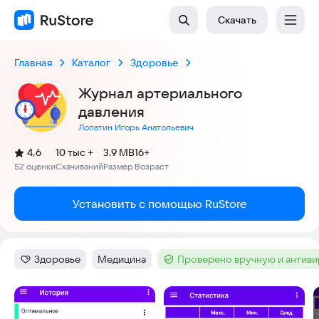
Скачать
Главная
Каталог
Здоровье
Журнал артериального
давления
Лопатин Игорь Анатольевич
(
)
4,6
10 тыс +
3.9 MB
16+
Рейтинг:
52 оценки
Скачиваний
Размер
Возраст
:
:
:
Установить с помощью RuStore
Здоровье
Медицина
Проверено вручную и антив
Категория
:
Тег
:
Тег
:
Скриншоты