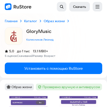
Скачать
Главная
Каталог
Образ жизни
GloryMusic
Колесников Леонид
(
)
5,0
до 1 тыс
13.1 MB
0+
Рейтинг:
5 оценок
Скачиваний
Размер
Возраст
:
:
:
Установить с помощью RuStore
Образ жизни
Проверено вручную и антивирусом
Категория
:
Тег
:
Скриншоты