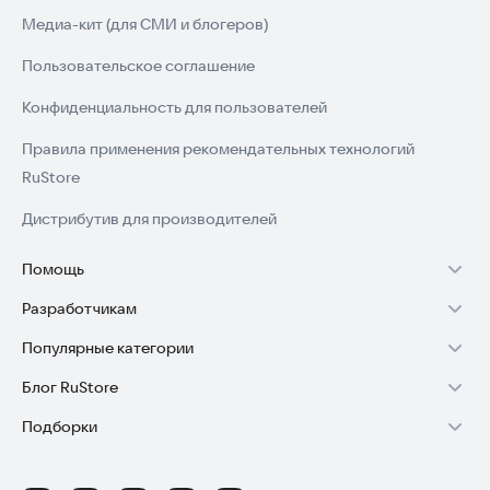
Медиа-кит (для СМИ и блогеров)
Пользовательское соглашение
Конфиденциальность для пользователей
Правила применения рекомендательных технологий
RuStore
Дистрибутив для производителей
Помощь
Разработчикам
Установка RuStore на TV
Популярные категории
Зарабатывать с RuStore
Установка RuStore на телефон
Блог RuStore
Игры для Android
Стать разработчиком
Установка RuStore в машину
Подборки
Обзоры игр для Android 2025
Приложения банков
Доступ к RuStore Консоль
Помощь пользователям RuStore
Игровой набор
Обзоры мобильных приложений 2025
Государственные
RuStore SDK (документация)
Покупки и возвраты