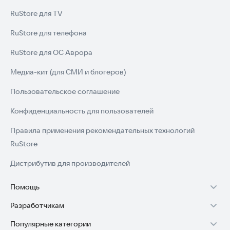
RuStore для TV
RuStore для телефона
RuStore для ОС Аврора
Медиа-кит (для СМИ и блогеров)
Пользовательское соглашение
Конфиденциальность для пользователей
Правила применения рекомендательных технологий
RuStore
Дистрибутив для производителей
Помощь
Разработчикам
Установка RuStore на TV
Популярные категории
Зарабатывать с RuStore
Установка RuStore на телефон