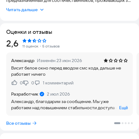
предназначенный для соотечественников, проживающих за
рубежом, переселенцев в Россию, иностранных туристов,
Читать дальше
студентов, трудовых мигрантов, а также российских и
иностранных юридических лиц, ведущих международную
деятельность.
Оценки и отзывы
С помощью сервиса можно удалённо, без выезда в
Рейтинг:
2,6
Российскую Федерацию, оформить ряд важных документов
11 оценок
・5 отзывов
и услуг в точках обслуживания Удостоверяющего центра
«Основание»:
Александр
Изменён 23 июн 2026
- квалифицированную электронную подпись (УКЭП),
Висит белое окно перед вводом смс кода, дальше не
- сим-карту российского оператора связи,
работает ничего
- подтверждённую учётную запись для доступа к порталу
«Госуслуги».
0
0
1
комментарий
Нравится:
Не нравится:
В приложении также доступны услуги добровольного
Разработчик
2 июл 2026
медицинского страхования для визита в Россию и
Александр, благодарим за сообщение. Мы уже
страхования имущества. Спектр постоянно расширяется. В
работаем над повышением стабильности доступа к
Ещё
планах — предоставление услуг по получению СНИЛС,
приложению для пользователей из-за рубежа.
сдаче биометрии и других сервисов, аналогичных
Пожалуйста, следите за обновлениями приложения. С
Все отзывы
функционалу МФЦ, как для иностранных граждан, так и для
уважением, Служба поддержки
российских соотечественников за рубежом.