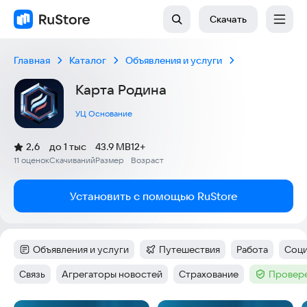
Скачать
Главная
Каталог
Объявления и услуги
Карта Родина
УЦ Основание
(
)
2,6
до 1 тыс
43.9 MB
12+
Рейтинг:
11 оценок
Скачиваний
Размер
Возраст
:
:
:
Установить с помощью RuStore
Объявления и услуги
Путешествия
Работа
Соци
Категория
:
Категория
:
Тег
:
Тег
:
Связь
Агрегаторы новостей
Страхование
Провере
Тег
:
Тег
:
Тег
:
Тег
: