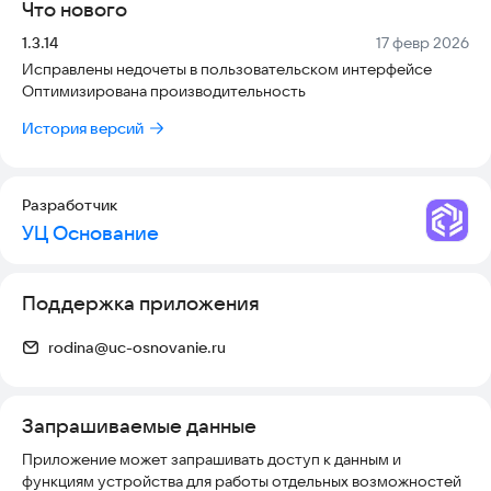
Что нового
Удостоверяющий центр «Основание» является
единственным центром, наделённым правом выдачи
Версия:
Дата:
1.3.14
17 февр 2026
электронной подписи за пределами России согласно
Исправлены недочеты в пользовательском интерфейсе
Постановлению Правительства РФ №1418 от 23.10.2024 г.
Оптимизирована производительность
На данный момент, УЦ «Основание» представлено в
Армении, Казахстане, Киргизии и Узбекистане, ведётся
История версий
работа по открытию точек обслуживания в других странах.
Разработчик
УЦ Основание
Поддержка приложения
rodina@uc-osnovanie.ru
Запрашиваемые данные
Приложение может запрашивать доступ к данным и
функциям устройства для работы отдельных возможностей