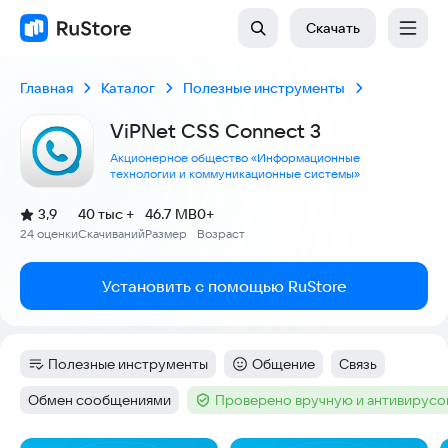
Скачать
Главная
Каталог
Полезные инструменты
ViPNet CSS Connect 3
Акционерное общество «Информационные
технологии и коммуникационные системы»
(
)
3,9
40 тыс +
46.7 MB
0+
Рейтинг:
24 оценки
Скачиваний
Размер
Возраст
:
:
:
Установить с помощью RuStore
Полезные инструменты
Общение
Связь
Категория
:
Категория
:
Тег
:
Обмен сообщениями
Проверено вручную и антивирус
Тег
:
Тег
: