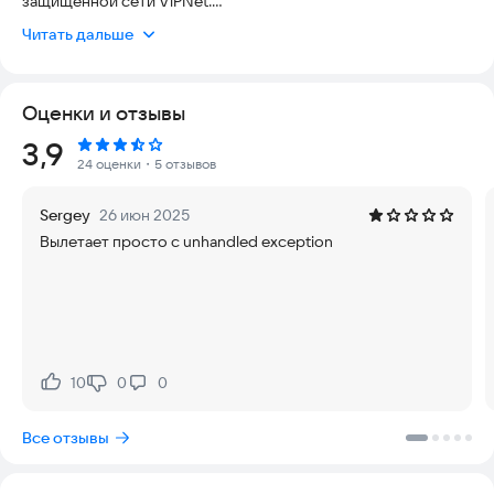
защищенной сети ViPNet.
Читать дальше
С компьютеров или мобильных устройств вы можете
звонить, отправлять сообщения, файлы и создавать
групповые чаты.
Оценки и отзывы
Для более надежной защиты данных вы можете общаться в
Рейтинг:
3,9
секретных чатах, где все сообщения шифруются при
24 оценки
・5 отзывов
передаче, а история чата хранится локально на устройствах
пользователей. Это исключает возможность перехвата и
Sergey
26 июн 2025
доступа к информации не только посторонних лиц, но и
Вылетает просто с unhandled exception
системных администраторов.
Приложение не является обновлением ViPNet Connect 2.
Перенос данных из ViPNet Connect 2 в ViPNet CSS Connect 3
недоступен.
10
0
0
Нравится:
Не нравится:
Все отзывы