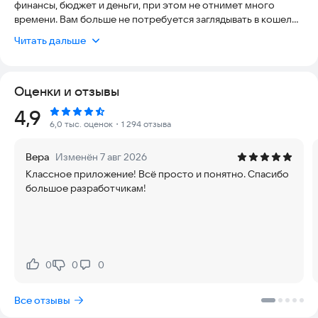
финансы, бюджет и деньги, при этом не отнимет много
времени. Вам больше не потребуется заглядывать в кошелек
или заходить в свой банковский счет, чтобы узнать Ваше
Читать дальше
текущее финансовое состояние. Пользуясь приложением
Финансы, Вы сможете спокойно совершать траты, и при
этом копить и делать сбережения.
Оценки и отзывы
Рейтинг:
4,9
6,0 тыс. оценок
・1 294 отзыва
Вера
Изменён 7 авг 2026
Классное приложение! Всё просто и понятно. Спасибо
большое разработчикам!
0
0
0
Нравится:
Не нравится:
Все отзывы