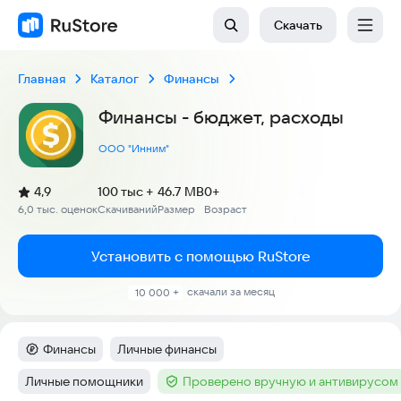
Скачать
Главная
Каталог
Финансы
Финансы - бюджет, расходы
ООО "Инним"
(
)
4,9
100 тыс +
46.7 MB
0+
Рейтинг:
6,0 тыс. оценок
Скачиваний
Размер
Возраст
:
:
:
Установить с помощью RuStore
скачали за месяц
10 000 +
Финансы
Личные финансы
Категория
:
Тег
:
Личные помощники
Проверено вручную и антивирусом
Тег
:
Тег
: