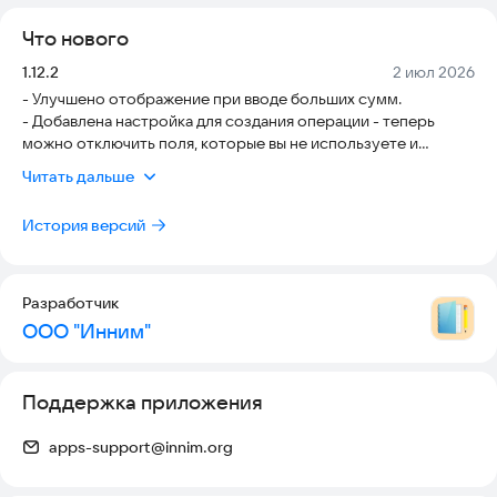
Что нового
Версия:
Дата:
1.12.2
2 июл 2026
- Улучшено отображение при вводе больших сумм.
- Добавлена настройка для создания операции - теперь
можно отключить поля, которые вы не используете и
добавлять операции в компактном режиме экрана.
Читать дальше
- Небольшие улучшения для более комфортной работы в
приложении.
История версий
Разработчик
ООО "Инним"
Поддержка приложения
apps-support@innim.org