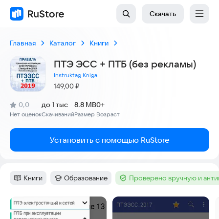
Скачать
Главная
Каталог
Книги
ПТЭ ЭСС + ПТБ (без рекламы)
Instruktag Kniga
Цена:
149,00
₽
(
)
0,0
до 1 тыс
8.8 MB
0+
Рейтинг:
Нет оценок
Скачиваний
Размер
Возраст
:
:
:
Установить с помощью RuStore
Книги
Образование
Проверено вручную и ант
Категория
:
Категория
:
Тег
:
Скриншоты