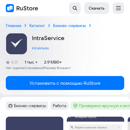
Скачать
Главная
Каталог
Бизнес-сервисы
IntraService
IntraVision
(
)
0,0
1 тыс +
2.9 MB
0+
Рейтинг:
Нет оценок
Скачиваний
Размер
Возраст
:
:
:
Установить с помощью RuStore
Бизнес-сервисы
Работа
Проверено вручную и ан
Категория
:
Тег
:
Тег
:
Скриншоты