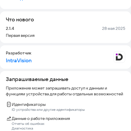
Система легко настраивается для работы как внутри
компании, так и для поддержки внешних клиентов.
Что нового
Версия:
Дата:
2.1.4
28 мая 2025
Первая версия
Разработчик
IntraVision
Запрашиваемые данные
Приложение может запрашивать доступ к данным и
функциям устройства для работы отдельных возможностей
Идентификаторы
ID устройства или другие идентификаторы
Данные о работе приложения
Отчеты об ошибках
Диагностика