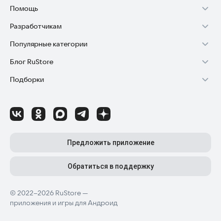
Помощь
Разработчикам
Установка RuStore на TV
Популярные категории
Зарабатывать с RuStore
Установка RuStore на телефон
Блог RuStore
Игры для Android
Стать разработчиком
Установка RuStore в машину
Подборки
Обзоры игр для Android 2025
Приложения банков
Доступ к RuStore Консоль
Помощь пользователям RuStore
Игровой набор
Обзоры мобильных приложений 2025
Государственные
RuStore SDK (документация)
Покупки и возвраты
Финансы
Лайфхаки и советы для Android-пользователей
Родителям
Блог RuStore для разработчиков
Авторизация в RuStore
Самое необходимое
Обзоры и инструкции по установке игр и программ
Приложения для шопинга
Соглашение о распространении
Сбой обновления приложений
Предложить приложение
Полезные инструменты
Материалы RuStore: инструкции, обзоры, новости
Приложения для ТВ
Регистрация иностранной компании
Детский режим
Обратиться в поддержку
Приложения для часов
Детальные разборы приложений и игр
Топ бесплатных игр
Конфиденциальность для разработчиков
Автообновление приложений
© 2022–2026 RuStore —
Высокий рейтинг
Топ приложений для Android TV
Лучшие платные игры
Как написать отзыв к приложению
приложения и игры для Андроид
Приложения для мам и детей