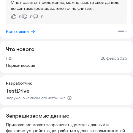
Мне нравится приложение, можно ввести свои данные
работает полностью автономно, что решает проблему
до сантиметров, довольно точно считает.
отсутствия интернета на стройплощатке. Вам не нужно
беспокоиться о подключении к сети или потере данных: все
0
0
0
Нравится:
Не нравится:
функции доступны офлайн, а ваши расчеты защищены и
хранятся локально. Актуальность данных обеспечивается
Все отзывы
встроенными базами материалов, которые всегда под
рукой.
Что нового
Визуализация процесса упрощает понимание проекта.
Благодаря представлению работ в виде двух проекций, вы
Версия:
Дата:
1.0.1
28 февр 2025
можете наглядно увидеть, как будут выглядеть
Первая версия
составляющие вашего дома еще до начала строительства.
Это помогает избежать ошибок и лучше планировать
будущий объект.
Разработчик
TestDrive
Попробуйте приложение прямо сейчас и узнайте точную
Загружено из внешнего источника
стоимость вашего будущего дома без лишних хлопот.
Запрашиваемые данные
Приложение может запрашивать доступ к данным и
функциям устройства для работы отдельных возможностей